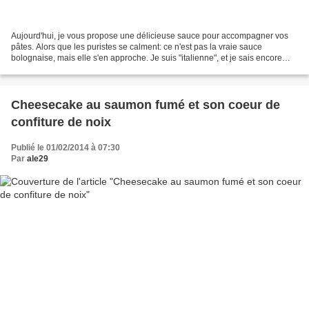
Aujourd'hui, je vous propose une délicieuse sauce pour accompagner vos
pâtes. Alors que les puristes se calment: ce n'est pas la vraie sauce
bolognaise, mais elle s'en approche. Je suis "italienne", et je sais encore
comment se fait une vrai bolognaise,...
Cheesecake au saumon fumé et son coeur de
confiture de noix
Publié le 01/02/2014 à 07:30
Par
ale29