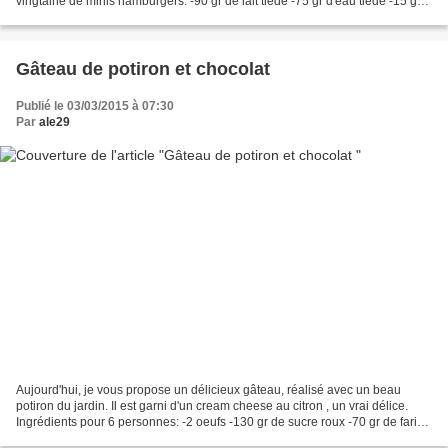
vingtaine de minis hamburgers: -90 gr de lait tiède -75 gr d'eau tiède -15 gr
de levure de boulangerie fraîche...
Gâteau de potiron et chocolat
Publié le 03/03/2015 à 07:30
Par
ale29
Aujourd'hui, je vous propose un délicieux gâteau, réalisé avec un beau
potiron du jardin. Il est garni d'un cream cheese au citron , un vrai délice.
Ingrédients pour 6 personnes: -2 oeufs -130 gr de sucre roux -70 gr de farine
-1 sachet et demi de levure...