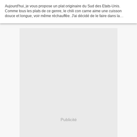
Aujourd'hui, je vous propose un plat originaire du Sud des Etats-Unis.
Comme tous les plats de ce genre, le chili con carne aime une cuisson
douce et longue, voir même réchauffée. J'ai décidé de le faire dans la
mijoteuse, un régal!!!!! En principe, ce...
Publicité