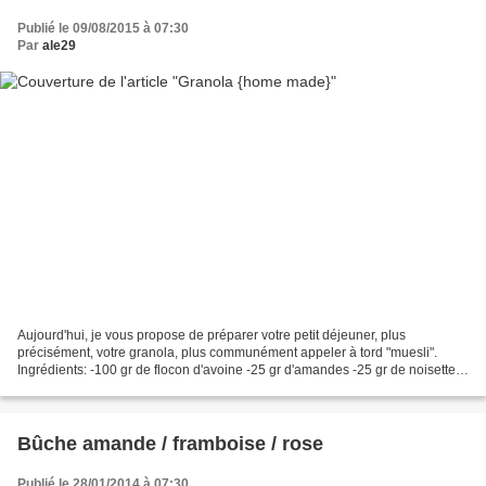
Publié le 09/08/2015 à 07:30
Par
ale29
Aujourd'hui, je vous propose de préparer votre petit déjeuner, plus
précisément, votre granola, plus communément appeler à tord "muesli".
Ingrédients: -100 gr de flocon d'avoine -25 gr d'amandes -25 gr de noisettes
-20 gr de noix de coco en poudre -1...
Bûche amande / framboise / rose
Publié le 28/01/2014 à 07:30