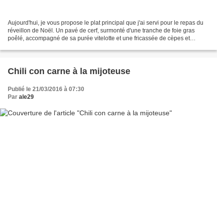
Aujourd'hui, je vous propose le plat principal que j'ai servi pour le repas du
réveillon de Noël. Un pavé de cerf, surmonté d'une tranche de foie gras
poêlé, accompagné de sa purée vitelotte et une fricassée de cèpes et
champignons des bois. Ingrédients...
Chili con carne à la mijoteuse
Publié le 21/03/2016 à 07:30
Par
ale29