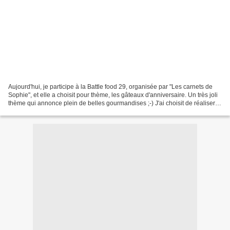
Aujourd'hui, je participe à la Battle food 29, organisée par "Les carnets de
Sophie", et elle a choisit pour thème, les gâteaux d'anniversaire. Un très joli
thème qui annonce plein de belles gourmandises ;-) J'ai choisit de réaliser
un gâteau girly, avec...