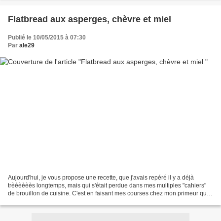
Flatbread aux asperges, chèvre et miel
Publié le 10/05/2015 à 07:30
Par
ale29
Aujourd'hui, je vous propose une recette, que j'avais repéré il y a déjà
trèèèèèès longtemps, mais qui s'était perdue dans mes multiples "cahiers"
de brouillon de cuisine. C'est en faisant mes courses chez mon primeur que
j'y ai repensé!!! En effet, je...