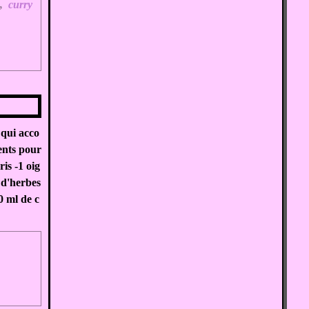
c
,
curry
 qui acco
ents pour
is -1 oig
 d'herbes
0 ml de c