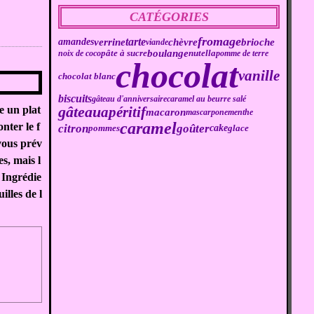
CATÉGORIES
fromage
tarte
brioche
amandes
verrine
chèvre
viande
boulange
pâte à sucre
noix de coco
nutella
pomme de terre
chocolat
vanille
chocolat blanc
biscuits
gâteau d'anniversaire
caramel au beurre salé
gâteau
e un plat
apéritif
macaron
mascarpone
menthe
caramel
nter le f
citron
goûter
cake
pommes
glace
 vous prév
es, mais l
. Ingrédie
illes de l