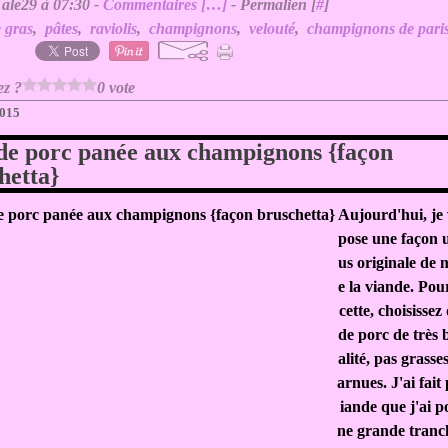
 ale29 à 07:30 -
Commentaires [
…
]
- Permalien [
#
]
e gras
,
pâtes
,
raviolis
,
champignons
,
velouté
,
champignons de pari
ez ?
0 vote
2015
de porc panée aux champignons {façon
hetta}
Aujourd'hui, je
pose une façon 
us originale de
e la viande. Pour
cette, choisissez
de porc de très
alité, pas grasse
arnues. J'ai fait
iande que j'ai p
ne grande tranc