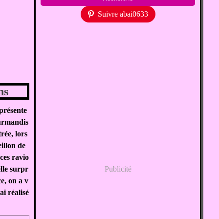
Suivre abai0633
ns
présente
ourmandis
trée, lors
illon de
 ces ravio
elle surpr
Publicité
ce, on a v
ai réalisé