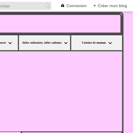
Connexion
+
Créer mon blog
sucre
Aides culinaires, idées cadeaux
Cuisine de maman