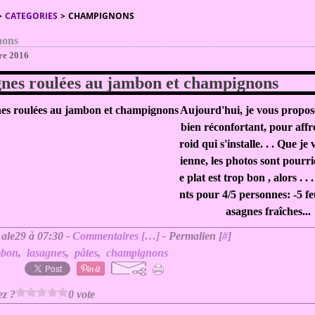
>
CATEGORIES
>
CHAMPIGNONS
nons
re 2016
nes roulées au jambon et champignons
Aujourd'hui, je vous propos
bien réconfortant, pour affro
roid qui s'installe. . . Que je
ienne, les photos sont pourri
e plat est trop bon , alors . . 
nts pour 4/5 personnes: -5 feu
asagnes fraîches...
 ale29 à 07:30 -
Commentaires [
…
]
- Permalien [
#
]
mbon
,
lasagnes
,
pâtes
,
champignons
ez ?
0 vote