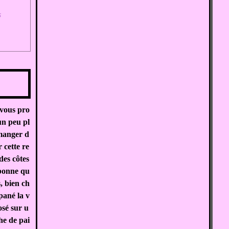
s
 vous pro
un peu pl
 manger d
 cette re
 des côtes
 bonne qu
s, bien ch
 pané la v
osé sur u
he de pai