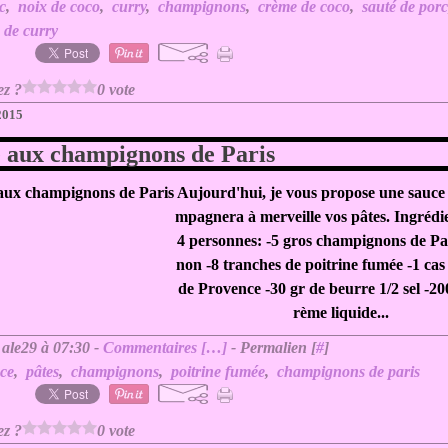
c
,
noix de coco
,
curry
,
champignons
,
crème de coco
,
sauté de por
 de curry
ez ?
0 vote
 2015
 aux champignons de Paris
Aujourd'hui, je vous propose une sauce
mpagnera à merveille vos pâtes. Ingrédi
4 personnes: -5 gros champignons de Par
non -8 tranches de poitrine fumée -1 cas
de Provence -30 gr de beurre 1/2 sel -20
rème liquide...
 ale29 à 07:30 -
Commentaires [
…
]
- Permalien [
#
]
ce
,
pâtes
,
champignons
,
poitrine fumée
,
champignons de paris
ez ?
0 vote