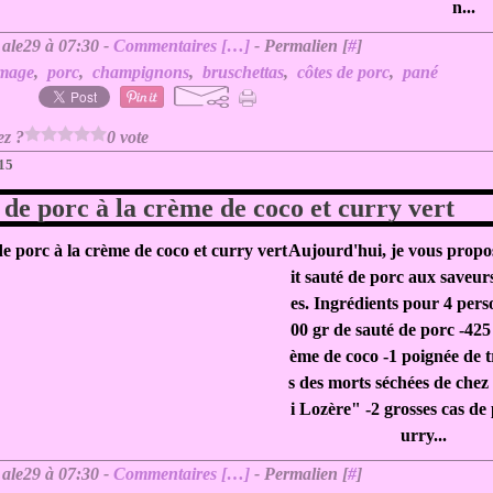
n...
 ale29 à 07:30 -
Commentaires [
…
]
- Permalien [
#
]
omage
,
porc
,
champignons
,
bruschettas
,
côtes de porc
,
pané
ez ?
0 vote
015
 de porc à la crème de coco et curry vert
Aujourd'hui, je vous propo
it sauté de porc aux saveur
es. Ingrédients pour 4 pers
00 gr de sauté de porc -425
ème de coco -1 poignée de 
s des morts séchées de ch
i Lozère" -2 grosses cas de 
urry...
 ale29 à 07:30 -
Commentaires [
…
]
- Permalien [
#
]