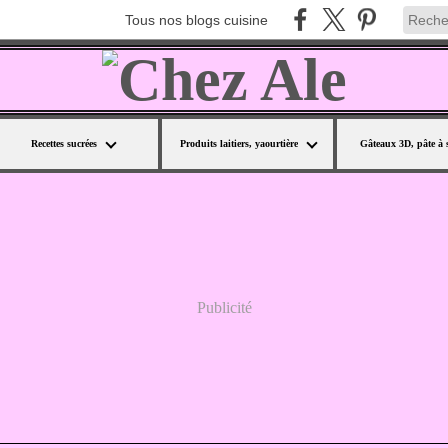
Tous nos blogs cuisine
Recettes sucrées
Produits laitiers, yaourtière
Gâteaux 3D, pâte à 
Publicité