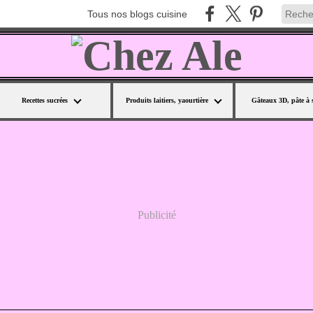
Tous nos blogs cuisine
Recettes sucrées
Produits laitiers, yaourtière
Gâteaux 3D, pâte à 
Publicité