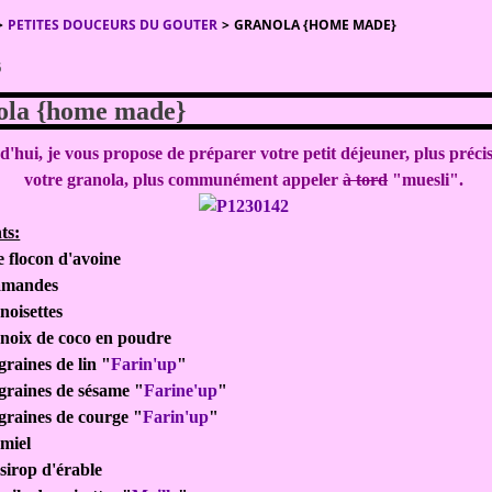
>
PETITES DOUCEURS DU GOUTER
>
GRANOLA {HOME MADE}
5
ola {home made}
'hui, je vous propose de préparer votre petit déjeuner, plus préci
votre granola, plus communément appeler
à tord
"muesli".
ts:
e flocon d'avoine
'amandes
 noisettes
 noix de coco en poudre
graines de lin "
Farin'up
"
 graines de sésame "
Farine'up
"
 graines de courge "
Farin'up
"
 miel
 sirop d'érable