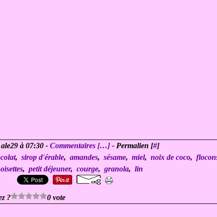
 ale29 à 07:30 -
Commentaires [
…
]
- Permalien [
#
]
colat
,
sirop d'érable
,
amandes
,
sésame
,
miel
,
noix de coco
,
flocon
oisettes
,
petit déjeuner
,
courge
,
granola
,
lin
ez ?
0 vote