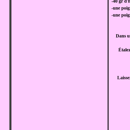
-40 gr d'h
-une poig
-une poig
Dans un
Étale
Laisse