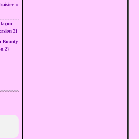
aisier
n Bounty
on 2}