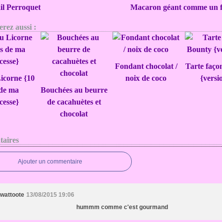
il Perroquet
Macaron géant comme un fr
rez aussi :
Fondant chocolat /
Tarte faço
icorne {10
noix de coco
{versi
 de ma
Bouchées au beurre
cesse}
de cacahuètes et
chocolat
aires
Ajouter un commentaire
wattoote
13/08/2015 19:06
hummm comme c'est gourmand