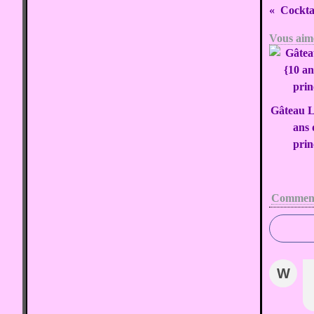
Cockta
Vous aime
Gâteau L
ans
prin
Comment
W