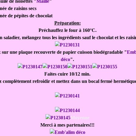
uile de noisettes "
Maille
"
née de raisins secs
née de pépites de chocolat
Préparation:
Préchauffez le four à 160°C.
 saladier, mélangez tous les ingrédients sauf le chocolat et les raisi
z sur une plaque recouverte de papier cuisson biodégradable "
Emb
déco
".
Faites cuire 10/12 min.
z complètement refroidir et mettez dans un bocal fermé hermétiqu
Moyenne
Merci à mes partenaires!!!