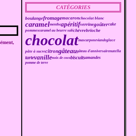
CATÉGORIES
fromage
boulange
macaron
chocolat blanc
caramel
apéritif
goûter
verrine
cake
menthe
brioche
chèvre
pommes
caramel au beurre salé
chocolat
mascarpone
viande
glace
sément,
gâteau
citron
pâte à sucre
gâteau d'anniversaire
nutella
vanille
biscuits
tarte
amandes
noix de coco
pomme de terre