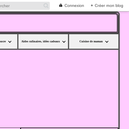
Connexion
+
Créer mon blog
sucre
Aides culinaires, idées cadeaux
Cuisine de maman