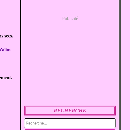
Publicité
ns secs.
'alim
ement.
RECHERCHE