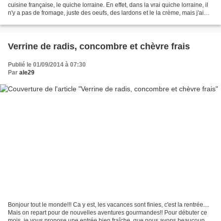
cuisine française, le quiche lorraine. En effet, dans la vrai quiche lorraine, il
n'y a pas de fromage, juste des oeufs, des lardons et le la crème, mais j'ai
voulu lui ajouté un...
Verrine de radis, concombre et chèvre frais
Publié le 01/09/2014 à 07:30
Par
ale29
Bonjour tout le monde!!! Ca y est, les vacances sont finies, c'est la rentrée....
Mais on repart pour de nouvelles aventures gourmandes!! Pour débuter ce
mois, je vous propose une entrée bien fraîche, que nous avons beaucoup