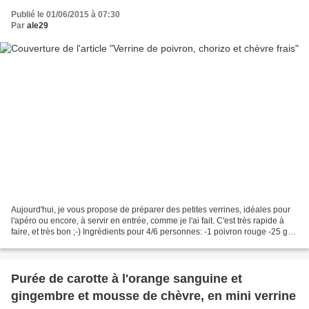
Publié le 01/06/2015 à 07:30
Par
ale29
Aujourd'hui, je vous propose de préparer des petites verrines, idéales pour
l'apéro ou encore, à servir en entrée, comme je l'ai fait. C'est très rapide à
faire, et très bon ;-) Ingrédients pour 4/6 personnes: -1 poivron rouge -25 gr
de chorizo -50 ml...
Purée de carotte à l'orange sanguine et
gingembre et mousse de chèvre, en mini verrine