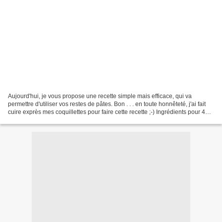
Aujourd'hui, je vous propose une recette simple mais efficace, qui va
permettre d'utiliser vos restes de pâtes. Bon . . . en toute honnêteté, j'ai fait
cuire exprès mes coquillettes pour faire cette recette ;-) Ingrédients pour 4
personnes: -300 gr de...