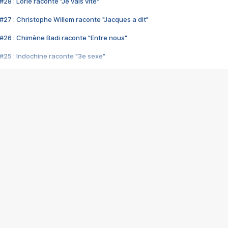
28 : Lorie raconte "Je vais vite"
#27 : Christophe Willem raconte "Jacques a dit"
#26 : Chimène Badi raconte "Entre nous"
#25 : Indochine raconte "3e sexe"
#24 : Zaho raconte "C'est chelou"
#23 : Patrick Bruel raconte "Au café des délices"
#22 : Kyo raconte "Le chemin"
#21 : Nolwenn Leroy raconte "Cassé"
#20 : Patrick Hernandez raconte "Born to be alive"
#19 : Lorie raconte "Près de moi"
#18 : Michael Jones raconte "A nos actes manqués" (avec Jean-Jacque
#17 : Khaled raconte "Aïcha"
#16 : Corneille raconte "Parce qu'on vient de loin"