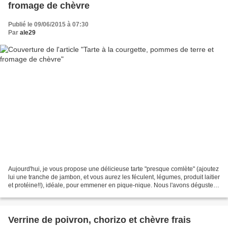
fromage de chèvre
Publié le 09/06/2015 à 07:30
Par
ale29
Aujourd'hui, je vous propose une délicieuse tarte "presque comlète" (ajoutez
lui une tranche de jambon, et vous aurez les féculent, légumes, produit laitier
et protéine!!), idéale, pour emmener en pique-nique. Nous l'avons déguster
froide et chaude, un...
Verrine de poivron, chorizo et chèvre frais