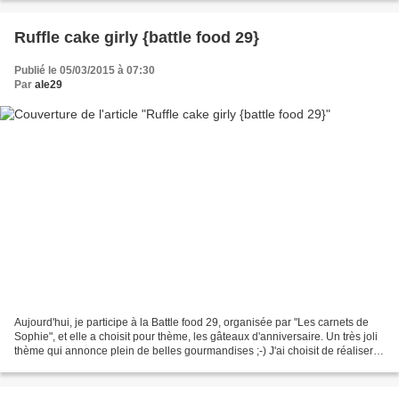
Ruffle cake girly {battle food 29}
Publié le 05/03/2015 à 07:30
Par
ale29
Aujourd'hui, je participe à la Battle food 29, organisée par "Les carnets de
Sophie", et elle a choisit pour thème, les gâteaux d'anniversaire. Un très joli
thème qui annonce plein de belles gourmandises ;-) J'ai choisit de réaliser
un gâteau girly, avec...