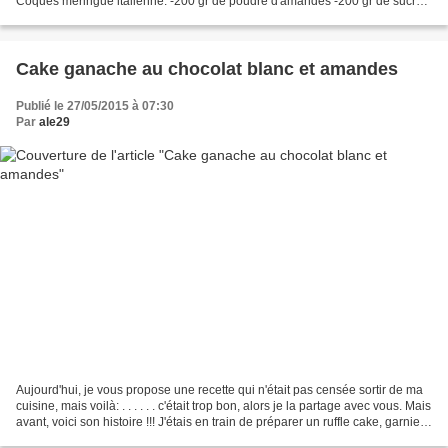
Coques meringue italienne: -200 gr de poudre d'amandes -200 gr de sucre
glace -50 ml d'eau -200 gr...
Cake ganache au chocolat blanc et amandes
Publié le 27/05/2015 à 07:30
Par
ale29
Aujourd'hui, je vous propose une recette qui n'était pas censée sortir de ma
cuisine, mais voilà: . . . . . . c'était trop bon, alors je la partage avec vous. Mais
avant, voici son histoire !!! J'étais en train de préparer un ruffle cake, garnie
d'une...