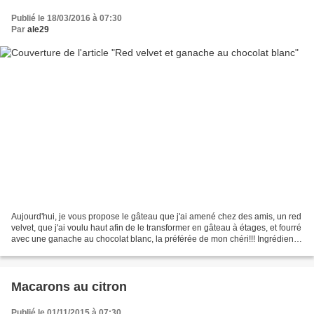
Publié le 18/03/2016 à 07:30
Par
ale29
Aujourd'hui, je vous propose le gâteau que j'ai amené chez des amis, un red
velvet, que j'ai voulu haut afin de le transformer en gâteau à étages, et fourré
avec une ganache au chocolat blanc, la préférée de mon chéri!!! Ingrédients
pour 6 personnes:...
Macarons au citron
Publié le 01/11/2015 à 07:30