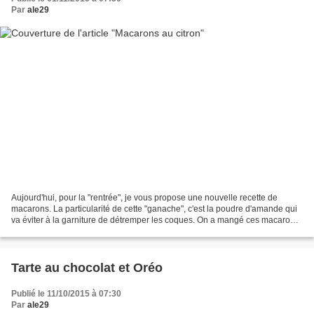
Par
ale29
Aujourd'hui, pour la "rentrée", je vous propose une nouvelle recette de
macarons. La particularité de cette "ganache", c'est la poudre d'amande qui
va éviter à la garniture de détremper les coques. On a mangé ces macarons
même 3 jours après, et ils étaient...
Tarte au chocolat et Oréo
Publié le 11/10/2015 à 07:30
Par
ale29