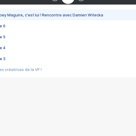
bey Maguire, c'est lui ! Rencontre avec Damien Witecka
e 6
e 5
e 4
e 3
s créatrices de la VF !
e 2
e 1
e Mektoub My Love arrive enfin ! Rencontre avec Shaïn Boumedine et Sal
i : après Toni en famille
elle réalise le bouleversant Dites lui que je l'aime
ais ! Rencontre autour de Vie privée de Rebecca Zlotowski