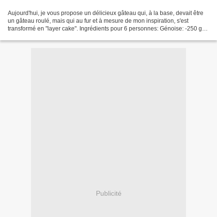
Aujourd'hui, je vous propose un délicieux gâteau qui, à la base, devait être
un gâteau roulé, mais qui au fur et à mesure de mon inspiration, s'est
transformé en "layer cake". Ingrédients pour 6 personnes: Génoise: -250 gr
de farine -250 gr de sucre -130...
Publicité