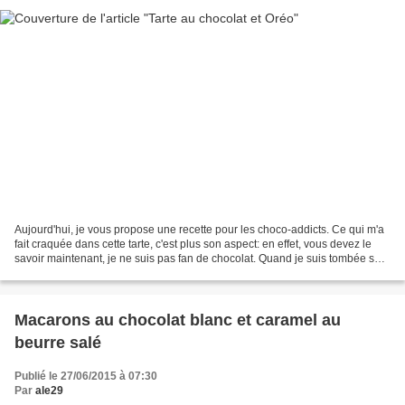
Aujourd'hui, je vous propose une recette pour les choco-addicts. Ce qui m'a
fait craquée dans cette tarte, c'est plus son aspect: en effet, vous devez le
savoir maintenant, je ne suis pas fan de chocolat. Quand je suis tombée sur
sa photo, j'ai tout de...
Macarons au chocolat blanc et caramel au
beurre salé
Publié le 27/06/2015 à 07:30
Par
ale29