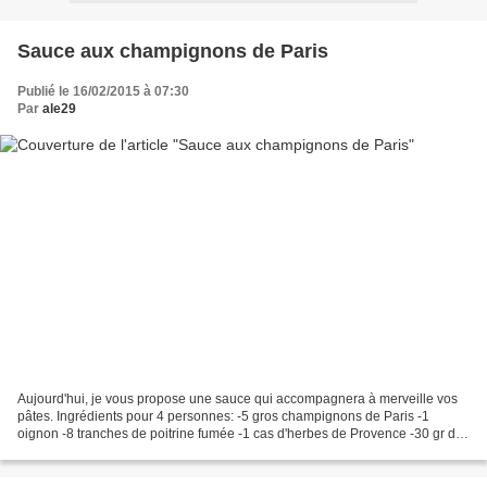
Sauce aux champignons de Paris
Publié le 16/02/2015 à 07:30
Par
ale29
Aujourd'hui, je vous propose une sauce qui accompagnera à merveille vos
pâtes. Ingrédients pour 4 personnes: -5 gros champignons de Paris -1
oignon -8 tranches de poitrine fumée -1 cas d'herbes de Provence -30 gr de
beurre 1/2 sel -200 ml de crème liquide...