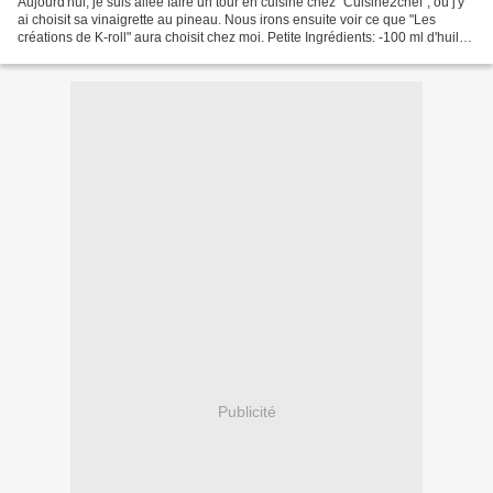
Aujourd'hui, je suis allée faire un tour en cuisine chez "Cuisine2chef", où j'y
ai choisit sa vinaigrette au pineau. Nous irons ensuite voir ce que "Les
créations de K-roll" aura choisit chez moi. Petite Ingrédients: -100 ml d'huile
d'olive -50 ml de...
Publicité