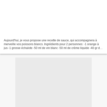
Aujourd'hui, je vous propose une recette de sauce, qui accompagnera à
merveille vos poissons blancs. Ingrédients pour 2 personnes: -1 orange à
jus -1 grosse échalote -50 ml de vin blanc -50 ml de crème liquide -40 gr de
beurre froid Préparation: Emincez...