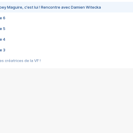
bey Maguire, c'est lui ! Rencontre avec Damien Witecka
e 6
e 5
e 4
e 3
s créatrices de la VF !
e 2
e 1
e Mektoub My Love arrive enfin ! Rencontre avec Shaïn Boumedine et Sal
i : après Toni en famille
elle réalise le bouleversant Dites lui que je l'aime
ais ! Rencontre autour de Vie privée de Rebecca Zlotowski