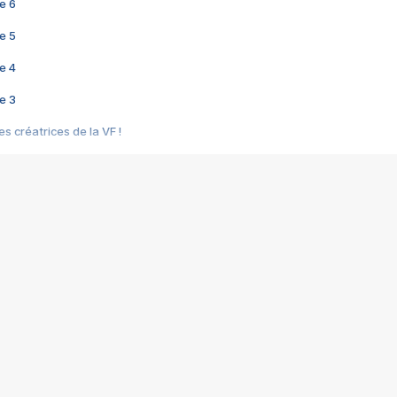
e 6
e 5
e 4
e 3
s créatrices de la VF !
e 2
e 1
e Mektoub My Love arrive enfin ! Rencontre avec Shaïn Boumedine et Sal
i : après Toni en famille
elle réalise le bouleversant Dites lui que je l'aime
ais ! Rencontre autour de Vie privée de Rebecca Zlotowski
 de Marguerite, Grave... Rencontre avec Ella Rumpf
 Les Rêveurs, un film intime sur la santé mentale