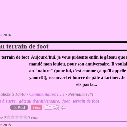
re 2016
u terrain de foot
Aujourd'hui, je vous présente enfin le gâteau que
mandé mon loulou, pour son anniversaire. Il voulai
au "nature" (pour lui, c'est comme ça qu'il appelle 
yaourt!!), recouvert et fourré de pâte à tartiner. J
ets pas la...
 ale29 à 10:46 -
Commentaires [
…
]
- Permalien [
#
]
e à sucre
,
gâteau d'anniversaire
,
foot
,
terrain de foot
ez ?
0 vote
re 2015