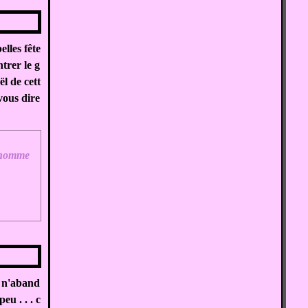
elles fête
trer le g
ël de cett
vous dire
homme
e n'aband
u . . . c