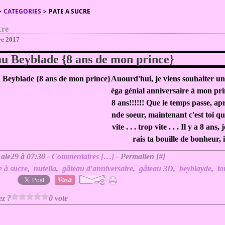
>
CATEGORIES
>
PATE A SUCRE
cre
re 2017
u Beyblade {8 ans de mon prince}
Auourd'hui, je viens souhaiter u
éga génial anniversaire à mon pri
8 ans!!!!!! Que le temps passe, ap
nde soeur, maintenant c'est toi qu
vite . . . trop vite . . . Il y a 8 ans
rais ta bouille de bonheur, il
 ale29 à 07:30 -
Commentaires [
…
]
- Permalien [
#
]
e à sucre
,
nutella
,
gâteau d'anniversaire
,
gâteau 3D
,
beyblayde
,
to
ez ?
0 vote