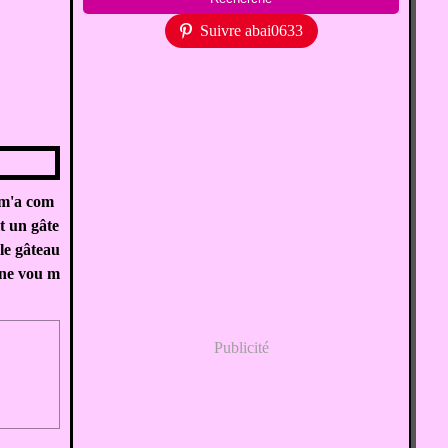
Suivre abai0633
 m'a com
t un gâte
le gâteau
e ne vou m
Publicité