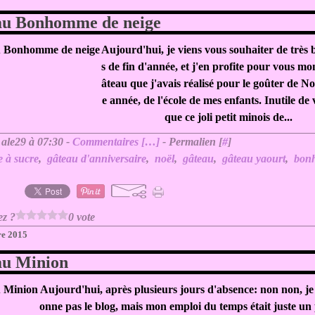
au Bonhomme de neige
Aujourd'hui, je viens vous souhaiter de très b
s de fin d'année, et j'en profite pour vous mon
âteau que j'avais réalisé pour le goûter de No
e année, de l'école de mes enfants. Inutile de 
que ce joli petit minois de...
 ale29 à 07:30 -
Commentaires [
…
]
- Permalien [
#
]
e à sucre
,
gâteau d'anniversaire
,
noël
,
gâteau
,
gâteau yaourt
,
bon
ez ?
0 vote
re 2015
au Minion
Aujourd'hui, après plusieurs jours d'absence: non non, j
onne pas le blog, mais mon emploi du temps était juste un pe