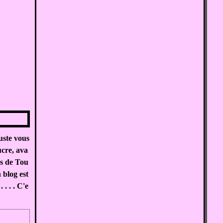
juste vous
ucre, ava
es de Tou
 blog est
 . . . C'e