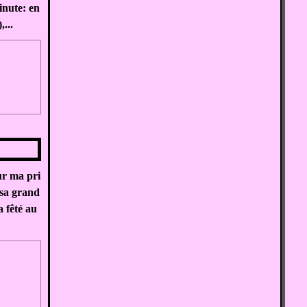
nute: en
...
ur ma pri
e sa grand
a fêté au
,