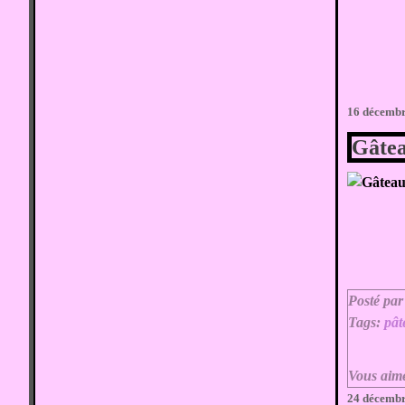
16 décemb
Gâtea
Posté par
Tags:
pât
Vous aim
24 décemb