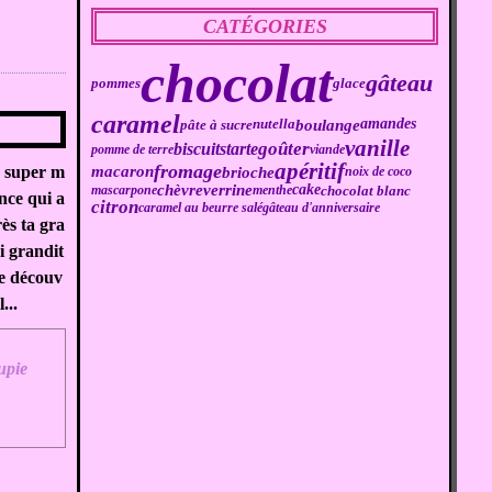
CATÉGORIES
chocolat
gâteau
pommes
glace
caramel
boulange
amandes
pâte à sucre
nutella
vanille
goûter
biscuits
tarte
pomme de terre
viande
apéritif
fromage
macaron
brioche
n super m
noix de coco
chèvre
verrine
cake
chocolat blanc
mascarpone
menthe
nce qui a
citron
caramel au beurre salé
gâteau d'anniversaire
rès ta gra
i grandit
, je découv
...
upie