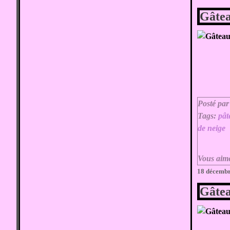
Gâte
Posté par
Tags:
pât
de neige
Vous aim
18 décemb
Gâte