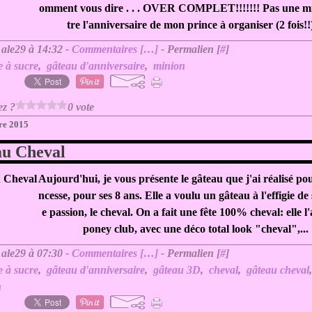
omment vous dire . . . OVER COMPLET!!!!!!! Pas une mi
tre l'anniversaire de mon prince à organiser (2 fois!!),
 ale29 à 14:32 -
Commentaires [
…
]
- Permalien [
#
]
e à sucre
,
gâteau d'anniversaire
,
minion
ez ?
0 vote
re 2015
au Cheval
Aujourd'hui, je vous présente le gâteau que j'ai réalisé po
ncesse, pour ses 8 ans. Elle a voulu un gâteau à l'effigie d
e passion, le cheval. On a fait une fête 100% cheval: elle l'
poney club, avec une déco total look "cheval",...
 ale29 à 07:30 -
Commentaires [
…
]
- Permalien [
#
]
e à sucre
,
gâteau d'anniversaire
,
gâteau 3D
,
cheval
,
gâteau cheval
n