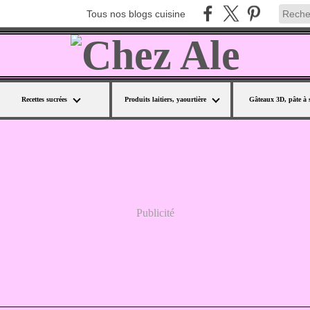
Tous nos blogs cuisine
Recettes sucrées
Produits laitiers, yaourtière
Gâteaux 3D, pâte à 
Publicité