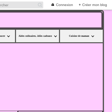
Connexion
+
Créer mon blog
sucre
Aides culinaires, idées cadeaux
Cuisine de maman