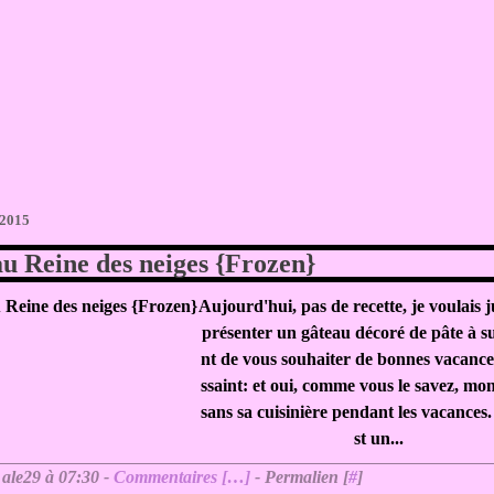
 2015
u Reine des neiges {Frozen}
Aujourd'hui, pas de recette, je voulais 
présenter un gâteau décoré de pâte à s
nt de vous souhaiter de bonnes vacanc
ssaint: et oui, comme vous le savez, mon
sans sa cuisinière pendant les vacances. .
st un...
 ale29 à 07:30 -
Commentaires [
…
]
- Permalien [
#
]