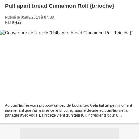
Pull apart bread Cinnamon Roll {brioche}
Publié le 05/06/2014 à 07:30
Par
ale29
Aujourd'hui, je vous propose un peu de boulange. Cela fait un petit moment
maintenant que j'ai réalisé cette brioche, mais je décide aujourd'hui de la
partager avec vous. La recette vient d'un défi ICI. Ingrédients pour 6
personnes: -320 gr de farine...