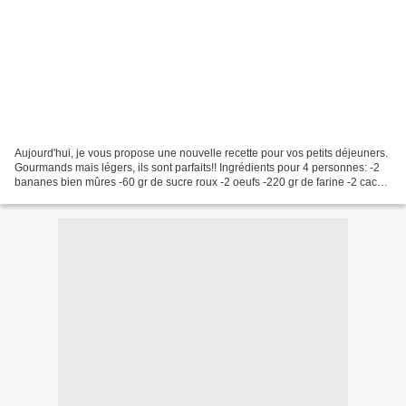
Aujourd'hui, je vous propose une nouvelle recette pour vos petits déjeuners.
Gourmands mais légers, ils sont parfaits!! Ingrédients pour 4 personnes: -2
bananes bien mûres -60 gr de sucre roux -2 oeufs -220 gr de farine -2 cac
de levure chimique -1 pincée...