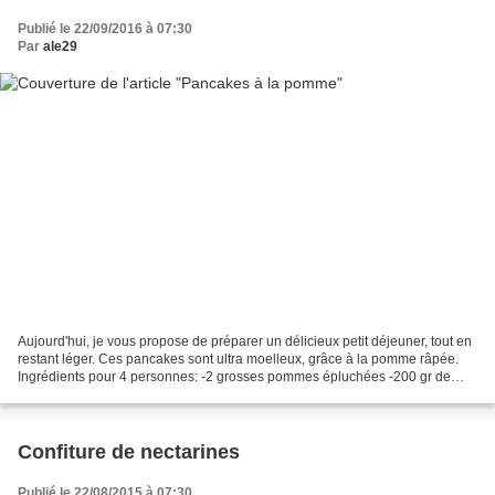
Publié le 22/09/2016 à 07:30
Par
ale29
Aujourd'hui, je vous propose de préparer un délicieux petit déjeuner, tout en
restant léger. Ces pancakes sont ultra moelleux, grâce à la pomme râpée.
Ingrédients pour 4 personnes: -2 grosses pommes épluchées -200 gr de
farine -1 yaourt 0% -40 gr de beurre...
Confiture de nectarines
Publié le 22/08/2015 à 07:30