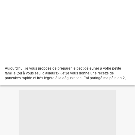
Aujourd'hui, je vous propose de préparer le petit déjeuner à votre petite
famille (ou à vous seul d'ailleurs;-), et je vous donne une recette de
pancakes rapide et très légère à la dégustation. J'ai partagé ma pâte en 2, et
ai ajouté des pépites de chocolats...