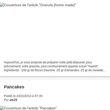
Aujourd'hui, je vous propose de préparer votre petit déjeuner, plus
précisément, votre granola, plus communément appeler à tord "muesli".
Ingrédients: -100 gr de flocon d'avoine -25 gr d'amandes -25 gr de noisettes
-20 gr de noix de coco en poudre -1...
Pancakes
Publié le 24/11/2014 à 07:30
Par
ale29