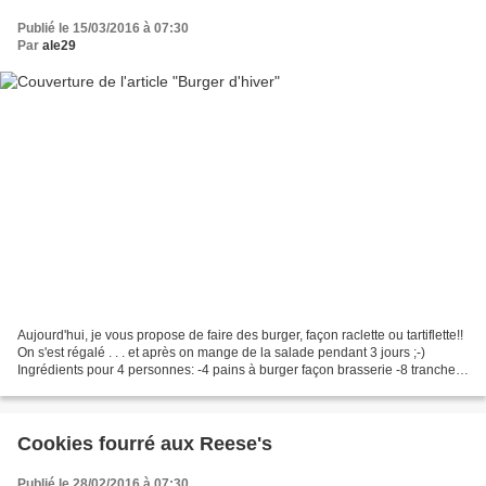
Publié le 15/03/2016 à 07:30
Par
ale29
Aujourd'hui, je vous propose de faire des burger, façon raclette ou tartiflette!!
On s'est régalé . . . et après on mange de la salade pendant 3 jours ;-)
Ingrédients pour 4 personnes: -4 pains à burger façon brasserie -8 tranches
de viande des grisons...
Cookies fourré aux Reese's
Publié le 28/02/2016 à 07:30