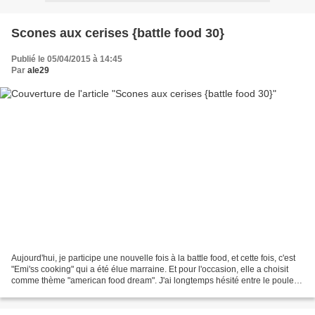
Scones aux cerises {battle food 30}
Publié le 05/04/2015 à 14:45
Par
ale29
Aujourd'hui, je participe une nouvelle fois à la battle food, et cette fois, c'est
"Emi'ss cooking" qui a été élue marraine. Et pour l'occasion, elle a choisit
comme thème "american food dream". J'ai longtemps hésité entre le poulet
cuit avec une canette...