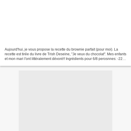
Aujourd'hui, je vous propose la recette du brownie parfait (pour moi). La
recette est tirée du livre de Trish Deseine, "Je veux du chocolat". Mes enfants
et mon mari l'ont littéralement dévoré!! Ingrédients pour 6/8 perosnnes: -225
gr de sucre -120 gr...