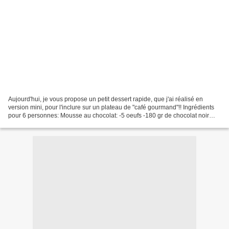
Aujourd'hui, je vous propose un petit dessert rapide, que j'ai réalisé en
version mini, pour l'inclure sur un plateau de "café gourmand"!! Ingrédients
pour 6 personnes: Mousse au chocolat: -5 oeufs -180 gr de chocolat noir
Préparation: Faites fondre le...