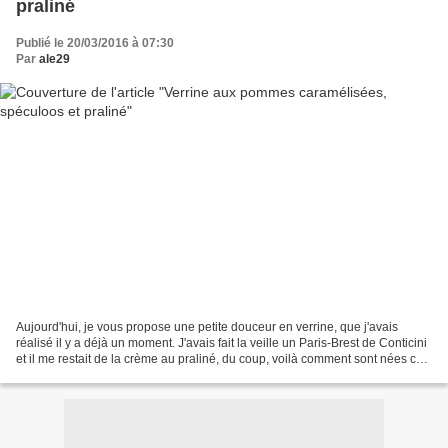
praliné
Publié le 20/03/2016 à 07:30
Par
ale29
Aujourd'hui, je vous propose une petite douceur en verrine, que j'avais
réalisé il y a déjà un moment. J'avais fait la veille un Paris-Brest de Conticini
et il me restait de la crème au praliné, du coup, voilà comment sont nées ces
petites verrines. Ingrédients...