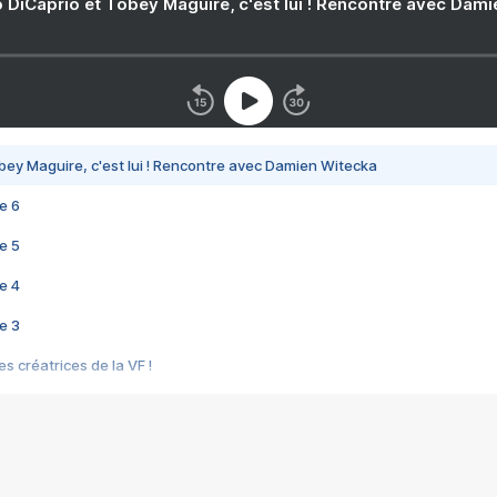
 DiCaprio et Tobey Maguire, c'est lui ! Rencontre avec Dam
bey Maguire, c'est lui ! Rencontre avec Damien Witecka
e 6
e 5
e 4
e 3
s créatrices de la VF !
e 2
e 1
e Mektoub My Love arrive enfin ! Rencontre avec Shaïn Boumedine et Sal