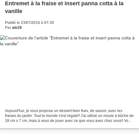
Entremet à la fraise et insert panna cotta à la
vanille
Publié le 23/07/2016 à 07:30
Par
ale29
Aujourd'hui, je vous propose un dessert bien frais, de saison, avec les
fraises du jardin. Tout le monde s'est régalé!! J'ai utilisé un moule à bûche de
28 cm x 7 cm, mais à vous de jouer avec ce que vous avez chez vous!! Vous
pouvez préparer cet entremet...