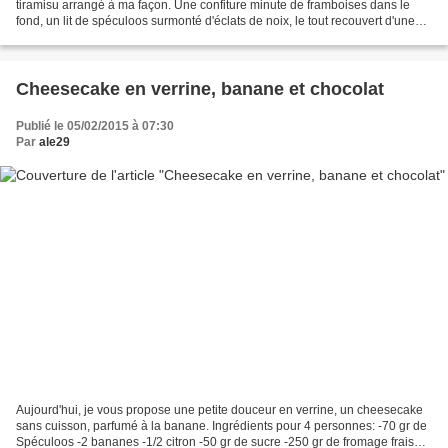
tiramisu arrangé à ma façon. Une confiture minute de framboises dans le
fond, un lit de spéculoos surmonté d'éclats de noix, le tout recouvert d'une
crème/mousse au mascarpone...
Cheesecake en verrine, banane et chocolat
Publié le 05/02/2015 à 07:30
Par
ale29
Aujourd'hui, je vous propose une petite douceur en verrine, un cheesecake
sans cuisson, parfumé à la banane. Ingrédients pour 4 personnes: -70 gr de
Spéculoos -2 bananes -1/2 citron -50 gr de sucre -250 gr de fromage frais