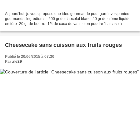
Aujourd'hui, je vous propose une idée gourmande pour garnir vos paniers
gourmands. Ingrédients: -200 gr de chocolat blanc -40 gr de crème liquide
entière -20 gr de beurre -1/4 de caca de vanille en poudre "La case à
vanille" -6 spéculoos Préparation:...
Cheesecake sans cuisson aux fruits rouges
Publié le 20/06/2015 à 07:30
Par
ale29