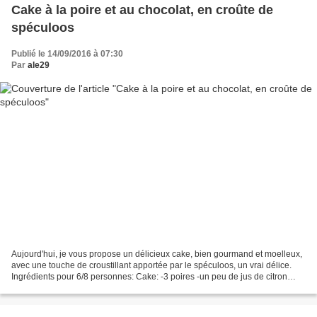
Cake à la poire et au chocolat, en croûte de
spéculoos
Publié le 14/09/2016 à 07:30
Par
ale29
Aujourd'hui, je vous propose un délicieux cake, bien gourmand et moelleux,
avec une touche de croustillant apportée par le spéculoos, un vrai délice.
Ingrédients pour 6/8 personnes: Cake: -3 poires -un peu de jus de citron
-290 gr de farine -1 sachet...