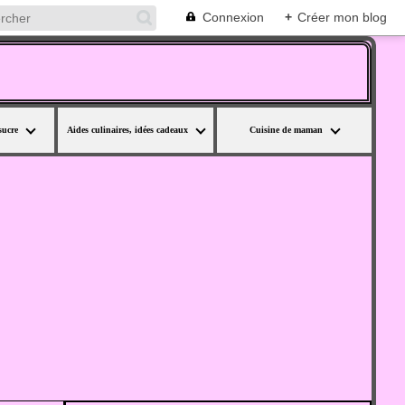
Connexion
+
Créer mon blog
sucre
Aides culinaires, idées cadeaux
Cuisine de maman