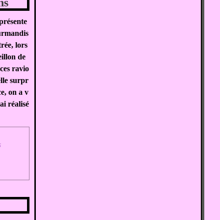
ns
présente
ourmandis
trée, lors
illon de
 ces ravio
elle surpr
ce, on a v
ai réalisé
s