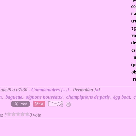
c
t 
tr
t 
ro
de
es
n
(p
oi
r
 ale29 à 07:30 -
Commentaires [
…
]
- Permalien [
#
]
n
,
baguette
,
oignons nouveaux
,
champignons de paris
,
egg boat
,
c
ez ?
0 vote