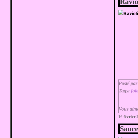
Ravio
Posté par
Tags:
foi
Vous aim
16 février
Sauce