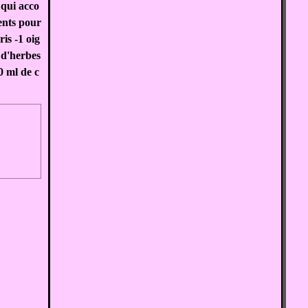
 qui acco
ents pour
is -1 oig
 d'herbes
0 ml de c