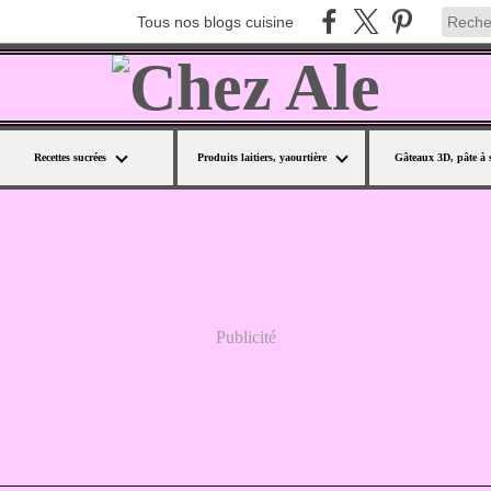
Tous nos blogs cuisine
Recettes sucrées
Produits laitiers, yaourtière
Gâteaux 3D, pâte à 
Publicité