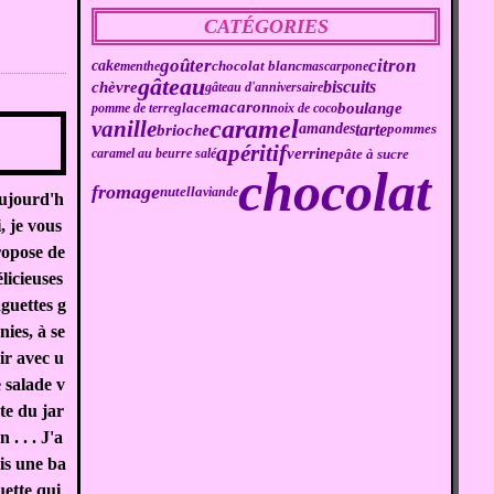
CATÉGORIES
goûter
citron
cake
chocolat blanc
menthe
mascarpone
gâteau
biscuits
chèvre
gâteau d'anniversaire
macaron
boulange
pomme de terre
glace
noix de coco
caramel
vanille
s
brioche
tarte
amandes
pommes
apéritif
verrine
pâte à sucre
caramel au beurre salé
chocolat
fromage
nutella
viande
ujourd'h
i, je vous
opose de
licieuses
guettes g
nies, à se
ir avec u
 salade v
te du jar
n . . . J'a
is une ba
uette qui