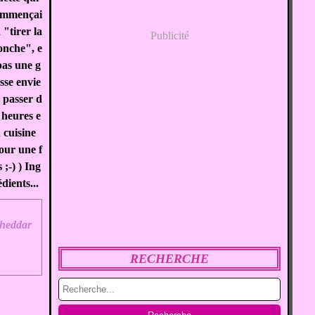
ommençai
à "tirer la
Publicité
onche", e
pas une g
sse envie
 passer d
 heures e
 cuisine
our une f
s ;-) ) Ing
édients...
heddar
RECHERCHE