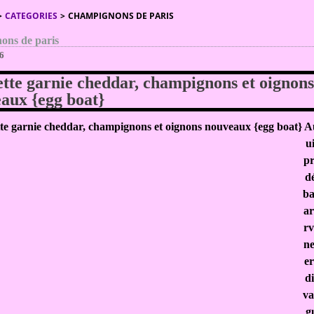
>
CATEGORIES
>
CHAMPIGNONS DE PARIS
ons de paris
16
tte garnie cheddar, champignons et oignon
aux {egg boat}
A
u
pr
dé
ba
ar
rv
ne
er
di
va
g