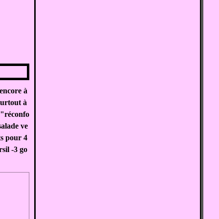
 encore à
surtout à
 "réconfo
salade ve
ts pour 4
sil -3 go