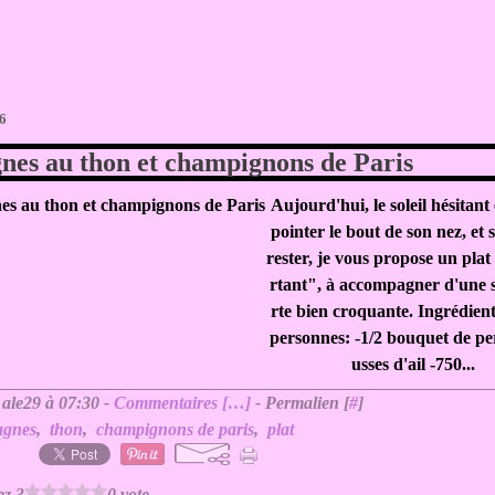
6
nes au thon et champignons de Paris
Aujourd'hui, le soleil hésitant
pointer le bout de son nez, et 
rester, je vous propose un plat
rtant", à accompagner d'une 
rte bien croquante. Ingrédien
personnes: -1/2 bouquet de per
usses d'ail -750...
 ale29 à 07:30 -
Commentaires [
…
]
- Permalien [
#
]
agnes
,
thon
,
champignons de paris
,
plat
ez ?
0 vote