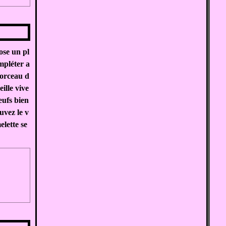
ose un pl
ompléter a
morceau d
ille vive
eufs bien
uvez le v
elette se