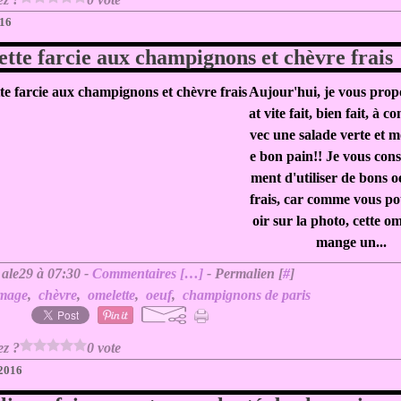
016
tte farcie aux champignons et chèvre frais
Aujour'hui, je vous prop
at vite fait, bien fait, à c
vec une salade verte et 
e bon pain!! Je vous conse
ment d'utiliser de bons o
frais, car comme vous po
oir sur la photo, cette om
mange un...
 ale29 à 07:30 -
Commentaires [
…
]
- Permalien [
#
]
omage
,
chèvre
,
omelette
,
oeuf
,
champignons de paris
ez ?
0 vote
 2016