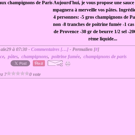
Aujourd'hui, je vous propose une sauce
mpagnera à merveille vos pâtes. Ingrédi
4 personnes: -5 gros champignons de Par
non -8 tranches de poitrine fumée -1 cas
de Provence -30 gr de beurre 1/2 sel -20
rème liquide...
 ale29 à 07:30 -
Commentaires [
…
]
- Permalien [
#
]
ce
,
pâtes
,
champignons
,
poitrine fumée
,
champignons de paris
ez ?
0 vote