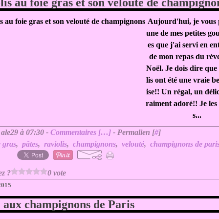
lis au foie gras et son velouté de champigno
Aujourd'hui, je vous 
une de mes petites g
es que j'ai servi en en
de mon repas du réve
Noël. Je dois dire que
lis ont été une vraie b
ise!! Un régal, un déli
raiment adoré!! Je les 
s...
 ale29 à 07:30 -
Commentaires [
…
]
- Permalien [
#
]
e gras
,
pâtes
,
raviolis
,
champignons
,
velouté
,
champignons de pari
ez ?
0 vote
 2015
 aux champignons de Paris