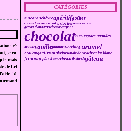
CATÉGORIES
apéritif
goûter
macaron
chèvre
brioche
caramel au beurre salé
pomme de terre
gâteau d'anniversaire
mascarpone
chocolat
amandes
nutella
glace
caramel
vanille
ations ré
verrine
menthe
pommes
citron
ui, je vo
boulange
tarte
cake
chocolat blanc
noix de coco
gâteau
fromage
biscuits
pâte à sucre
viande
ple, mais
te de bri
l'aide" d
 gourmand