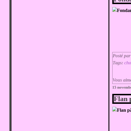
Posté par
Tags:
cho
Vous aim
15 novemb
Flan 