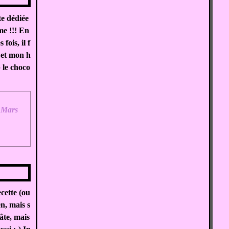
te dédiée
me !!! En
fois, il f
s et mon h
 le choco
,
Mars
cette (ou
en, mais s
âte, mais