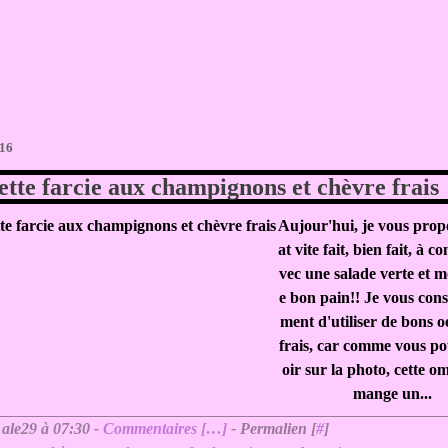
016
tte farcie aux champignons et chèvre frais
Aujour'hui, je vous prop
at vite fait, bien fait, à c
vec une salade verte et 
e bon pain!! Je vous conse
ment d'utiliser de bons o
frais, car comme vous po
oir sur la photo, cette om
mange un...
 ale29 à 07:30 -
Commentaires [
…
]
- Permalien [
#
]