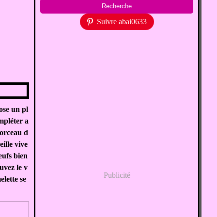
Suivre abai0633
ose un pl
ompléter a
morceau d
ille vive
eufs bien
uvez le v
Publicité
elette se