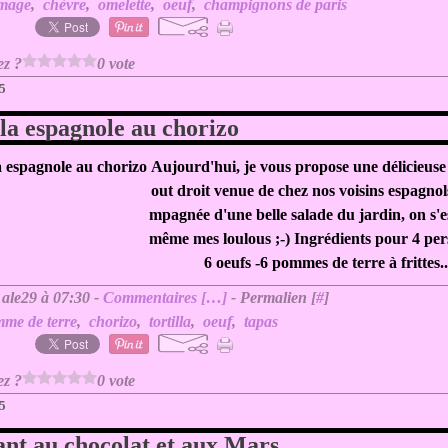
omage
,
chèvre
,
omelette
,
oeuf
,
champignons de paris
ez ?
0 vote
15
lla espagnole au chorizo
Aujourd'hui, je vous propose une délicieuse t
out droit venue de chez nos voisins espagnol
mpagnée d'une belle salade du jardin, on s'es
même mes loulous ;-) Ingrédients pour 4 per
6 oeufs -6 pommes de terre à frittes..
 ale29 à 07:30 -
Commentaires [
…
]
- Permalien [
#
]
me de terre
,
chorizo
,
tortilla
,
oeuf
,
tapas
ez ?
0 vote
5
nt au chocolat et aux Mars