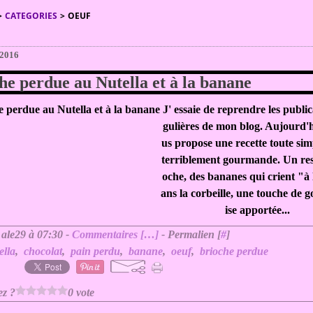
>
CATEGORIES
>
OEUF
 2016
he perdue au Nutella et à la banane
J' essaie de reprendre les public
gulières de mon blog. Aujourd'h
us propose une recette toute sim
terriblement gourmande. Un res
oche, des bananes qui crient "à 
ans la corbeille, une touche de
ise apportée...
 ale29 à 07:30 -
Commentaires [
…
]
- Permalien [
#
]
ella
,
chocolat
,
pain perdu
,
banane
,
oeuf
,
brioche perdue
ez ?
0 vote