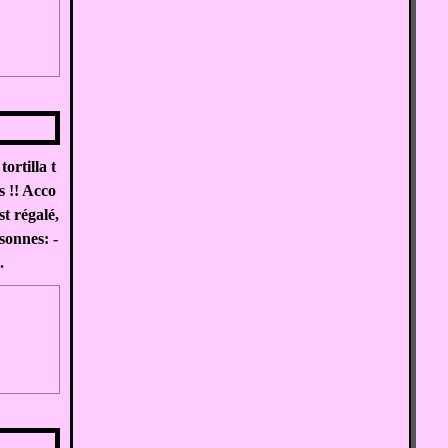
ortilla t
s !! Acco
t régalé,
sonnes: -
.