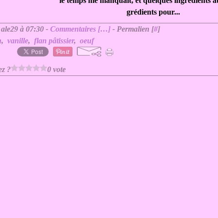
le temps me manquait, et quelques ingrédients aus
grédients pour...
 ale29 à 07:30 -
Commentaires [
…
]
- Permalien [
#
]
n
,
vanille
,
flan pâtissier
,
oeuf
ez ?
0 vote