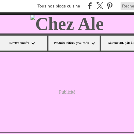
Tous nos blogs cuisine
Recettes sucrées
Produits laitiers, yaourtière
Gâteaux 3D, pâte à 
Publicité