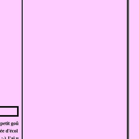
petit goû
ée d'écol
-) J'ai u