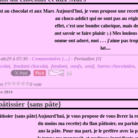
Aujourd'hui, je vous propose une recet
au choco-addict qui ne sont pas au régi
effet, c'est une bombe calorique, mais des 
aut savoir se faire plaisir ;-) Mes loulou
omme ont adoré, moi . . . j'aime pas trop
lat....
 ale29 à 07:30 -
Commentaires [
…
]
- Permalien [
#
]
colat
,
fondant chocolat
,
fondant
,
oeufs
,
oeuf
,
barres chocolatées
ez ?
0 vote
re 2014
pâtissier {sans pâte}
Aujourd'hui, je vous propose de vous livrer la re
du moins ma recette) du flan pâtissier, ou parisi
ans la pâte. Pour ma part, je le préfère avec la p