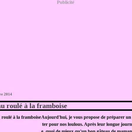
Publicité
re 2014
u roulé à la framboise
Aujourd'hui, je vous propose de préparer un 
ter pour nos loulous. Après leur longue journ
e, quoi de mieux qu'un bon gâteau de maman ;