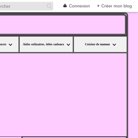
Connexion
+
Créer mon blog
sucre
Aides culinaires, idées cadeaux
Cuisine de maman