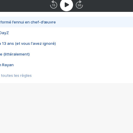
nsformé l’ennui en chef-d’œuvre
 DayZ
 a 13 ans (et vous l'avez ignoré)
e (littéralement)
im Rayan
 toutes les règles
s les jeux vidéo
us choquant de Rockstar ? - Le scandale BULLY
e plus moche de Steam
du RÊVE tourne au CAUCHEMAR
pendant 8 heures