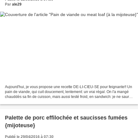
Par
ale29
Aujourd'hui, je vous propose une recette DE-LI-CIEU-SE pour feignante!! Un
pain de viande, qui cuit doucement, lentement: un vrai régal. On l'a mangé
chauddès sa fin de cuisson, mais aussi testé froid, en sandwich: je ne saurai
choisir!!! MIAM!!!!!! Ingrédients...
Palette de porc effilochée et saucisses fumées
{mijoteuse}
Publié le 29/04/2016 à 07:30