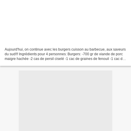
Aujourd'hui, on continue avec les burgers cuisson au barbecue, aux saveurs
du sud!!! Ingrédients pour 4 personnes: Burgers: -700 gr de viande de porc
maigre hachée -2 cas de persil ciselé -1 cac de graines de fenouil -1 cac de
paprika -1 cac de piment...