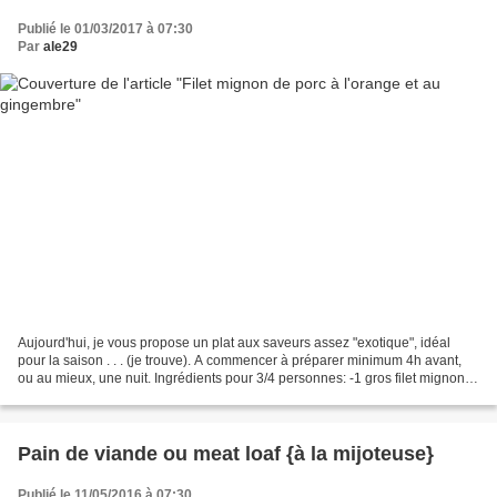
Publié le 01/03/2017 à 07:30
Par
ale29
Aujourd'hui, je vous propose un plat aux saveurs assez "exotique", idéal
pour la saison . . . (je trouve). A commencer à préparer minimum 4h avant,
ou au mieux, une nuit. Ingrédients pour 3/4 personnes: -1 gros filet mignon
(700/800 gr) -180 gr de marmelade...
Pain de viande ou meat loaf {à la mijoteuse}
Publié le 11/05/2016 à 07:30