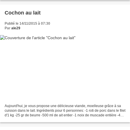
Cochon au lait
Publié le 14/11/2015 à 07:30
Par
ale29
Aujourd'hui, je vous propose une délicieuse viande, moelleuse grâce à sa
cuisson dans le lait. Ingrédients pour 6 personnes: -1 roti de porc dans le filet
d'1 kg -25 gr de beurre -500 ml de ait entier -1 noix de muscade entière -4
gousses d'ail -6 branches...