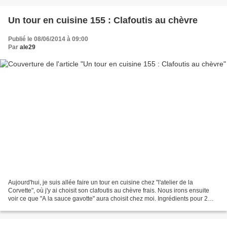
Un tour en cuisine 155 : Clafoutis au chèvre
Publié le 08/06/2014 à 09:00
Par
ale29
Aujourd'hui, je suis allée faire un tour en cuisine chez "l'atelier de la
Corvette", où j'y ai choisit son clafoutis au chèvre frais. Nous irons ensuite
voir ce que "A la sauce gavotte" aura choisit chez moi. Ingrédients pour 2
personnes: -60 gr de chèvre...