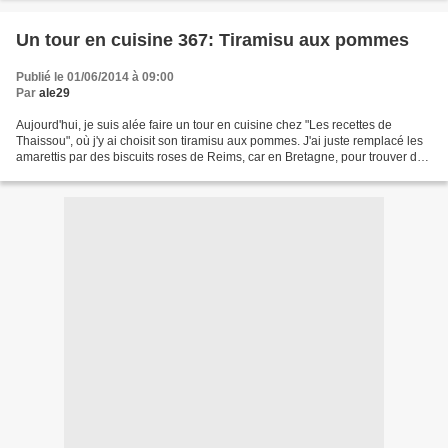
Un tour en cuisine 367: Tiramisu aux pommes
Publié le 01/06/2014 à 09:00
Par
ale29
Aujourd'hui, je suis alée faire un tour en cuisine chez "Les recettes de
Thaissou", où j'y ai choisit son tiramisu aux pommes. J'ai juste remplacé les
amarettis par des biscuits roses de Reims, car en Bretagne, pour trouver des
amarettis, ben faut courir...