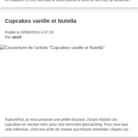
barbecue et c'est...
Cupcakes vanille et Nutella
Publié le 02/06/2014 à 07:30
Par
ale29
Aujourd'hui, je vous propose une petite douceur. J'avais réalisé ces
cupcakes en version mini, pour une rencontre géocaching. Pour ceux que
cela intéresse, c'est une sorte de chasse aux trésors mondiale: cliquez sur le
nom pour en savoir plus;-) Donc,...