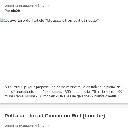
Publié le 06/06/2014 à 07:30
Par
ale29
Aujourd'hui, je vous propose une petite verrine toute en fraîcheur, pleine de
pep's!!! Ingrédients pour 6 personnes: -350 gr de ricotta -75 gr de sucre -100
ml de crème liquide -1 citron vert -2 feuilles de gélatine -2 blancs d'oeufs
Préparation: Fouettez...
Pull apart bread Cinnamon Roll {brioche}
Publié le 05/06/2014 à 07:30