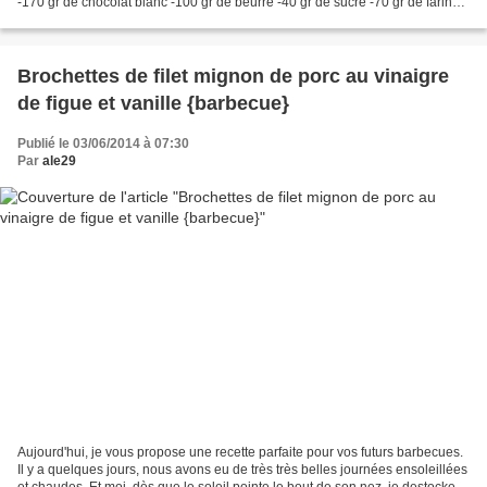
-170 gr de chocolat blanc -100 gr de beurre -40 gr de sucre -70 gr de farine
-2 oeufs -quelques fraises...
Brochettes de filet mignon de porc au vinaigre
de figue et vanille {barbecue}
Publié le 03/06/2014 à 07:30
Par
ale29
Aujourd'hui, je vous propose une recette parfaite pour vos futurs barbecues.
Il y a quelques jours, nous avons eu de très très belles journées ensoleillées
et chaudes. Et moi, dès que le soleil pointe le bout de son nez, je destocke le