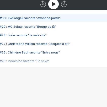
#30 : Eve Angeli raconte "Avant de partir"
#29 : MC Solaar raconte "Bouge de là"
28 : Lorie raconte "Je vais vite"
#27 : Christophe Willem raconte "Jacques a dit"
#26 : Chimène Badi raconte "Entre nous"
#25 : Indochine raconte "3e sexe"
#24 : Zaho raconte "C'est chelou"
#23 : Patrick Bruel raconte "Au café des délices"
#22 : Kyo raconte "Le chemin"
#21 : Nolwenn Leroy raconte "Cassé"
#20 : Patrick Hernandez raconte "Born to be alive"