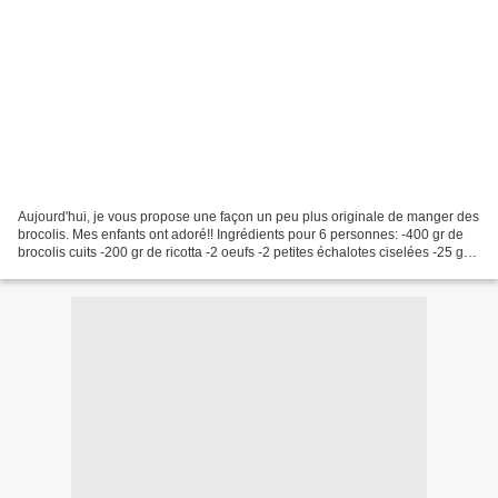
Aujourd'hui, je vous propose une façon un peu plus originale de manger des
brocolis. Mes enfants ont adoré!! Ingrédients pour 6 personnes: -400 gr de
brocolis cuits -200 gr de ricotta -2 oeufs -2 petites échalotes ciselées -25 gr
de farine -25 gr de Maïzena...