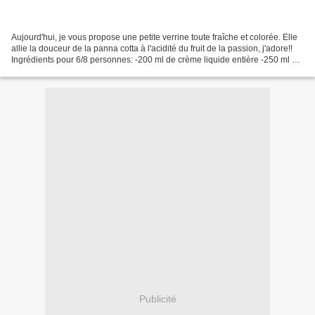
Aujourd'hui, je vous propose une petite verrine toute fraîche et colorée. Elle
allie la douceur de la panna cotta à l'acidité du fruit de la passion, j'adore!!
Ingrédients pour 6/8 personnes: -200 ml de crème liquide entière -250 ml de
lait entier -2...
Publicité