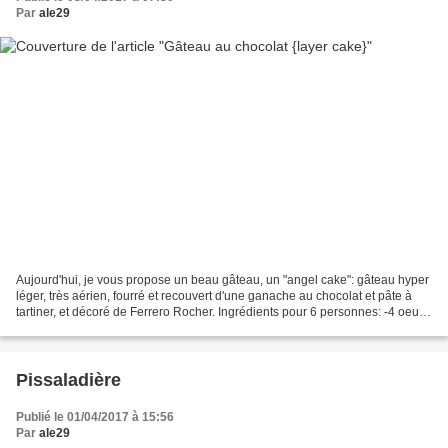
Par
ale29
Aujourd'hui, je vous propose un beau gâteau, un "angel cake": gâteau hyper
léger, très aérien, fourré et recouvert d'une ganache au chocolat et pâte à
tartiner, et décoré de Ferrero Rocher. Ingrédients pour 6 personnes: -4 oeufs
-70 gr de sucre - 1 cac...
Pissaladière
Publié le 01/04/2017 à 15:56
Par
ale29