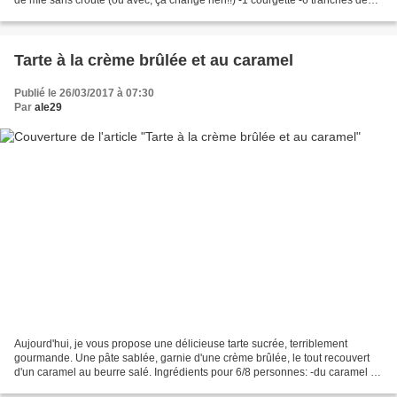
saumon fumé -200 gr de mascarpone...
Tarte à la crème brûlée et au caramel
Publié le 26/03/2017 à 07:30
Par
ale29
Aujourd'hui, je vous propose une délicieuse tarte sucrée, terriblement
gourmande. Une pâte sablée, garnie d'une crème brûlée, le tout recouvert
d'un caramel au beurre salé. Ingrédients pour 6/8 personnes: -du caramel au
beurre salé maison ICI Pâte sucrée:...