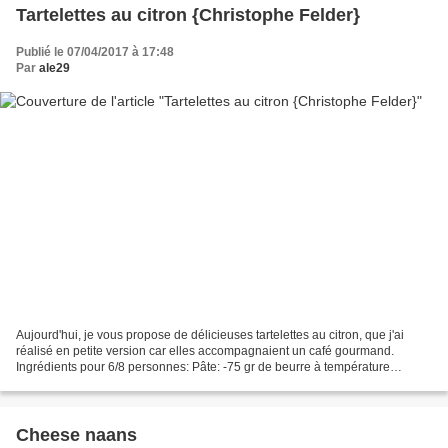
Tartelettes au citron {Christophe Felder}
Publié le 07/04/2017 à 17:48
Par
ale29
Aujourd'hui, je vous propose de délicieuses tartelettes au citron, que j'ai
réalisé en petite version car elles accompagnaient un café gourmand.
Ingrédients pour 6/8 personnes: Pâte: -75 gr de beurre à température
ambiante -45 gr de sucre glace -1 sachet...
Cheese naans