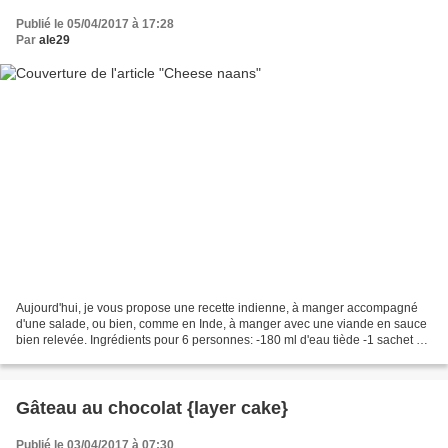
Publié le 05/04/2017 à 17:28
Par
ale29
Aujourd'hui, je vous propose une recette indienne, à manger accompagné
d'une salade, ou bien, comme en Inde, à manger avec une viande en sauce
bien relevée. Ingrédients pour 6 personnes: -180 ml d'eau tiède -1 sachet de
levure de boulangerie sèche -4...
Gâteau au chocolat {layer cake}
Publié le 03/04/2017 à 07:30