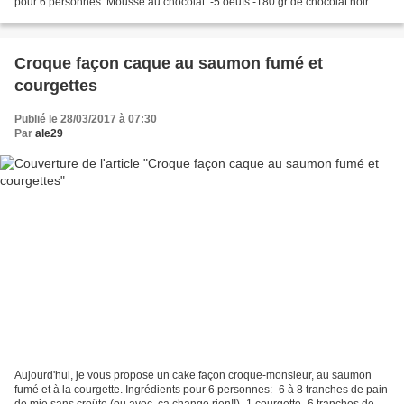
pour 6 personnes: Mousse au chocolat: -5 oeufs -180 gr de chocolat noir
Préparation: Faites fondre le...
Croque façon caque au saumon fumé et
courgettes
Publié le 28/03/2017 à 07:30
Par
ale29
Aujourd'hui, je vous propose un cake façon croque-monsieur, au saumon
fumé et à la courgette. Ingrédients pour 6 personnes: -6 à 8 tranches de pain
de mie sans croûte (ou avec, ça change rien!!) -1 courgette -6 tranches de