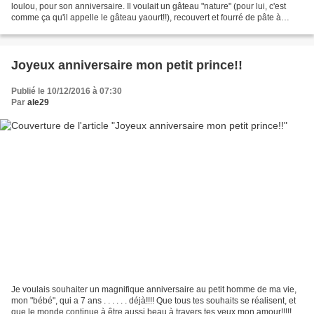
loulou, pour son anniversaire. Il voulait un gâteau "nature" (pour lui, c'est
comme ça qu'il appelle le gâteau yaourt!!), recouvert et fourré de pâte à
tartiner. Je ne vou mets pas la...
Joyeux anniversaire mon petit prince!!
Publié le 10/12/2016 à 07:30
Par
ale29
Je voulais souhaiter un magnifique anniversaire au petit homme de ma vie,
mon "bébé", qui a 7 ans . . . . . . déjà!!!! Que tous tes souhaits se réalisent, et
que le monde continue à être aussi beau à travers tes yeux mon amour!!!!! Je