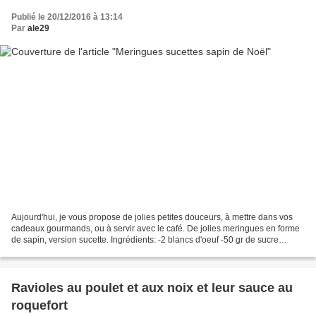
Publié le 20/12/2016 à 13:14
Par
ale29
Aujourd'hui, je vous propose de jolies petites douceurs, à mettre dans vos
cadeaux gourmands, ou à servir avec le café. De jolies meringues en forme
de sapin, version sucette. Ingrédients: -2 blancs d'oeuf -50 gr de sucre
semoule -50 gr de sucre glace...
Ravioles au poulet et aux noix et leur sauce au
roquefort