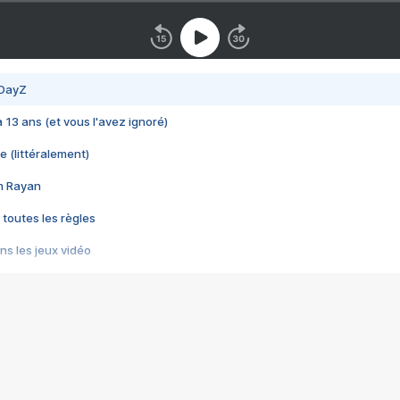
 DayZ
 a 13 ans (et vous l'avez ignoré)
e (littéralement)
im Rayan
 toutes les règles
s les jeux vidéo
us choquant de Rockstar ? - Le scandale BULLY
e plus moche de Steam
du RÊVE tourne au CAUCHEMAR
pendant 8 heures