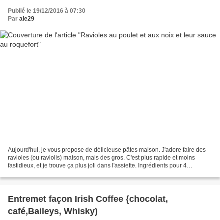
Publié le 19/12/2016 à 07:30
Par
ale29
Aujourd'hui, je vous propose de délicieuse pâtes maison. J'adore faire des
ravioles (ou raviolis) maison, mais des gros. C'est plus rapide et moins
fastidieux, et je trouve ça plus joli dans l'assiette. Ingrédients pour 4
personnes: Pâte à ravioles: -200...
Entremet façon Irish Coffee {chocolat,
café,Baileys, Whisky)