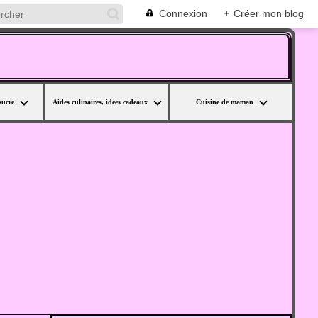
Connexion
+
Créer mon blog
sucre
Aides culinaires, idées cadeaux
Cuisine de maman