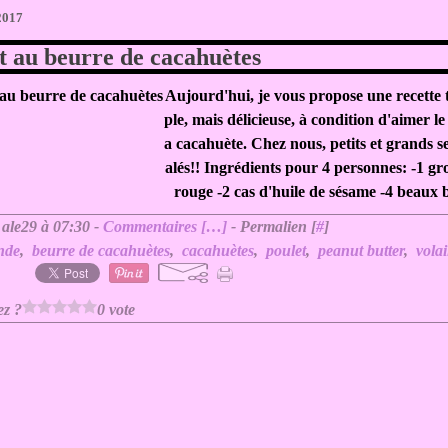
 2017
t au beurre de cacahuètes
Aujourd'hui, je vous propose une recette 
ple, mais délicieuse, à condition d'aimer le
a cacahuète. Chez nous, petits et grands s
alés!! Ingrédients pour 4 personnes: -1 gr
rouge -2 cas d'huile de sésame -4 beaux b
 ale29 à 07:30 -
Commentaires [
…
]
- Permalien [
#
]
nde
,
beurre de cacahuètes
,
cacahuètes
,
poulet
,
peanut butter
,
volai
ez ?
0 vote