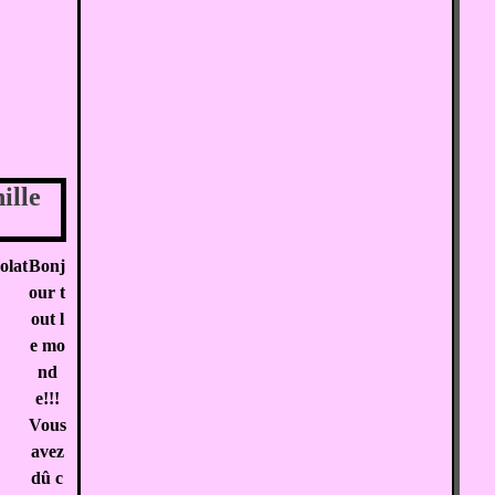
ille
Bonj
our t
out l
e mo
nd
e!!!
Vous
avez
dû c