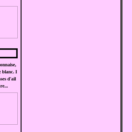
ionnaise,
z blanc. I
ses d'ail
e...