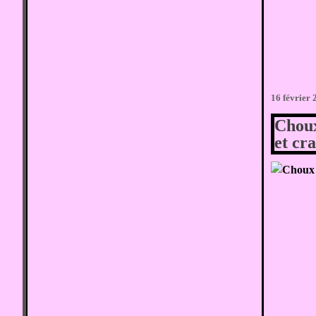
16 février
Choux
et cr