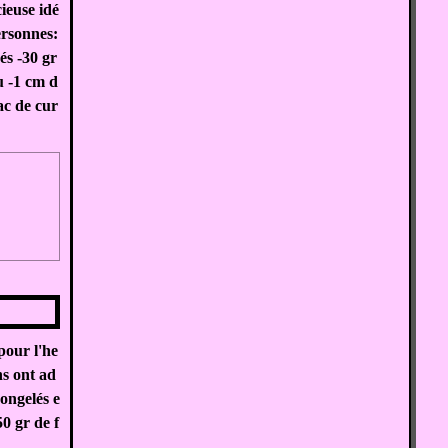
ieuse idé
ersonnes:
sés -30 gr
u -1 cm d
ac de cur
pour l'he
ns ont ad
congelés e
0 gr de f