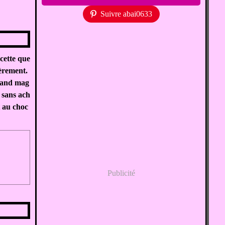
Suivre abai0633
cette que
èrement.
grand mag
 sans ach
t au choc
Publicité