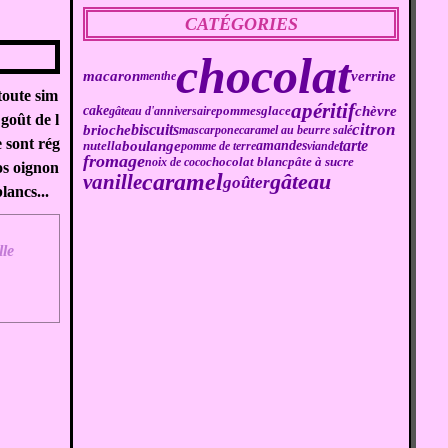
CATÉGORIES
chocolat
macaron
verrine
menthe
toute sim
apéritif
cake
chèvre
gâteau d'anniversaire
pommes
glace
 goût de l
citron
biscuits
brioche
mascarpone
caramel au beurre salé
e sont rég
boulange
tarte
amandes
nutella
pomme de terre
viande
fromage
chocolat blanc
pâte à sucre
noix de coco
os oignon
caramel
gâteau
vanille
goûter
lancs...
lle