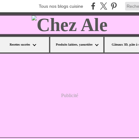
Tous nos blogs cuisine
Recettes sucrées
Produits laitiers, yaourtière
Gâteaux 3D, pâte à 
Publicité