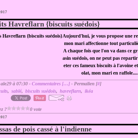
 2017
its Havreflarn {biscuits suédois}
Aujourd'hui, je vous propose une re
mon mari affectionne tout particuli
A chaque fois que l'on va dans ce 
asin suédois, on ne peut pas repartir
eter ces fameux biscuits à l'avoine e
olat, mon mari en raffole....
 ale29 à 07:30 -
Commentaires [
…
]
- Permalien [
#
]
cuits
,
sablé
,
biscuits suédois
,
havreflarn
,
ikéa
ez ?
0 vote
 2017
sas de pois cassé à l'indienne