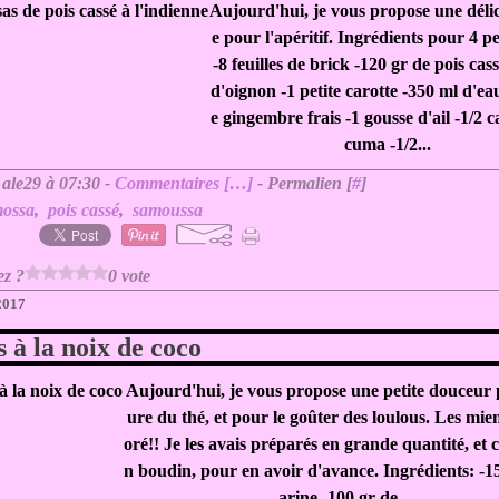
Aujourd'hui, je vous propose une délic
e pour l'apéritif. Ingrédients pour 4 p
-8 feuilles de brick -120 gr de pois cas
d'oignon -1 petite carotte -350 ml d'ea
e gingembre frais -1 gousse d'ail -1/2 c
cuma -1/2...
 ale29 à 07:30 -
Commentaires [
…
]
- Permalien [
#
]
mossa
,
pois cassé
,
samoussa
ez ?
0 vote
 2017
s à la noix de coco
Aujourd'hui, je vous propose une petite douceur 
ure du thé, et pour le goûter des loulous. Les mie
oré!! Je les avais préparés en grande quantité, et 
n boudin, pour en avoir d'avance. Ingrédients: -15
arine -100 gr de...