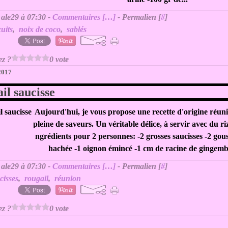
 ale29 à 07:30 -
Commentaires [
…
]
- Permalien [
#
]
cuits
,
noix de coco
,
sablés
ez ?
0 vote
 2017
il saucisse
Aujourd'hui, je vous propose une recette d'origine réun
pleine de saveurs. Un véritable délice, à servir avec du ri
ngrédients pour 2 personnes: -2 grosses saucisses -2 gous
hachée -1 oignon émincé -1 cm de racine de gingembr
 ale29 à 07:30 -
Commentaires [
…
]
- Permalien [
#
]
cisses
,
rougail
,
réunion
ez ?
0 vote