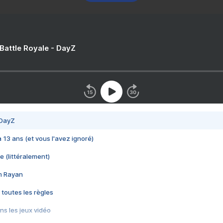
 Battle Royale - DayZ
 DayZ
 a 13 ans (et vous l'avez ignoré)
e (littéralement)
im Rayan
 toutes les règles
s les jeux vidéo