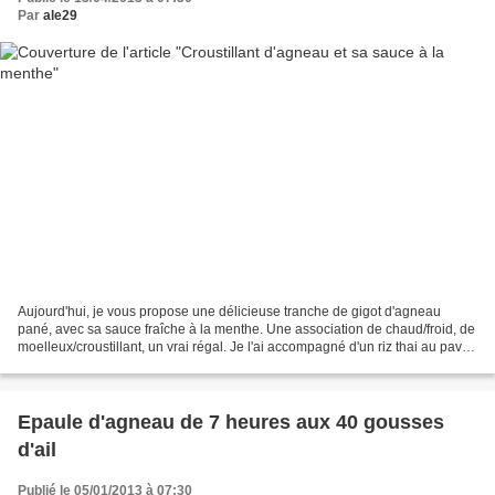
Par
ale29
Aujourd'hui, je vous propose une délicieuse tranche de gigot d'agneau
pané, avec sa sauce fraîche à la menthe. Une association de chaud/froid, de
moelleux/croustillant, un vrai régal. Je l'ai accompagné d'un riz thai au pavot.
Ingrédients pour 4 personnes:...
Epaule d'agneau de 7 heures aux 40 gousses
d'ail
Publié le 05/01/2013 à 07:30