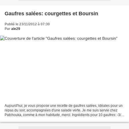
Gaufres salées: courgettes et Boursin
Publié le 23/11/2012 à 07:30
Par
ale29
Aujourd'hui, je vous propose une recette de gaufres salées, idéales pour un
repas du soir, accompagnées d'une salade verte. Je me suis servie chez
Patchouka, comme à mon habitude, merci. Ingrédients pour 10 gaufres: -3/4
petites pommes de terre -1 grosse...