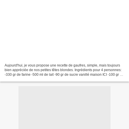
Aujourd'hui, je vous propose une recette de gaufres, simple, mais toujours
bien appréciée de nos petites têtes blondes. Ingrédients pour 4 personnes:
-330 gr de farine -500 ml de lait -90 gr de sucre vanillé maison ICI -100 gr de
beurre fondu -2 oeufs...