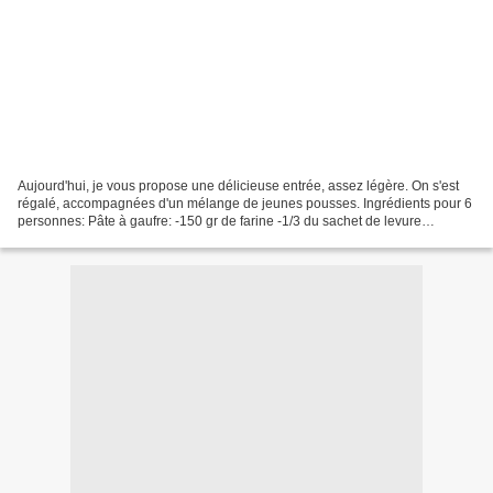
Aujourd'hui, je vous propose une délicieuse entrée, assez légère. On s'est
régalé, accompagnées d'un mélange de jeunes pousses. Ingrédients pour 6
personnes: Pâte à gaufre: -150 gr de farine -1/3 du sachet de levure
chimique -1 oeuf -250 ml de lait -1...