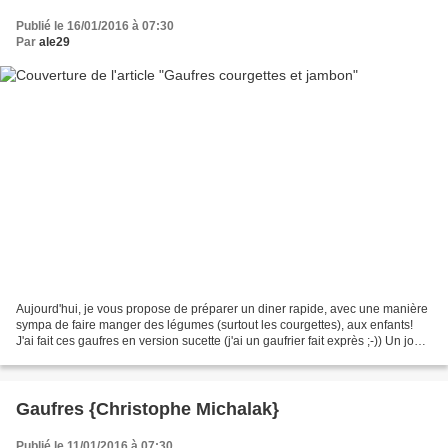
Publié le 16/01/2016 à 07:30
Par
ale29
Aujourd'hui, je vous propose de préparer un diner rapide, avec une manière
sympa de faire manger des légumes (surtout les courgettes), aux enfants!
J'ai fait ces gaufres en version sucette (j'ai un gaufrier fait exprès ;-)) Un jour,
faudrait que je fasse...
Gaufres {Christophe Michalak}
Publié le 11/01/2016 à 07:30