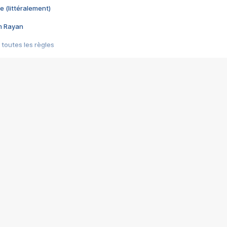
e (littéralement)
im Rayan
 toutes les règles
s les jeux vidéo
us choquant de Rockstar ? - Le scandale BULLY
e plus moche de Steam
du RÊVE tourne au CAUCHEMAR
pendant 8 heures
it… à tort
umiliés par un jeu vidéo
ire - Final Fantasy 8
ti un empire - Age of Empires