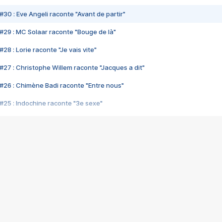
#30 : Eve Angeli raconte "Avant de partir"
#29 : MC Solaar raconte "Bouge de là"
28 : Lorie raconte "Je vais vite"
#27 : Christophe Willem raconte "Jacques a dit"
#26 : Chimène Badi raconte "Entre nous"
#25 : Indochine raconte "3e sexe"
#24 : Zaho raconte "C'est chelou"
#23 : Patrick Bruel raconte "Au café des délices"
#22 : Kyo raconte "Le chemin"
#21 : Nolwenn Leroy raconte "Cassé"
#20 : Patrick Hernandez raconte "Born to be alive"
#19 : Lorie raconte "Près de moi"