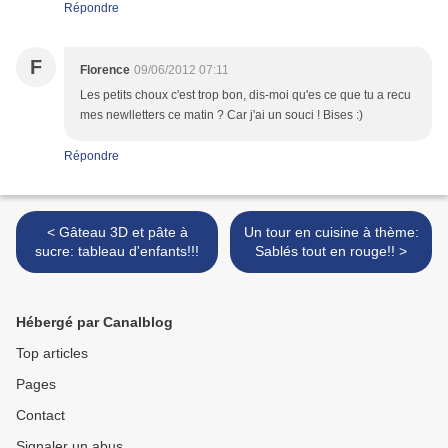
Répondre
F
Florence
09/06/2012 07:11
Les petits choux c'est trop bon, dis-moi qu'es ce que tu a recu
mes newlletters ce matin ? Car j'ai un souci ! Bises :)
Répondre
< Gâteau 3D et pâte à
Un tour en cuisine à thème:
sucre: tableau d'enfants!!!
Sablés tout en rouge!! >
Hébergé par Canalblog
Top articles
Pages
Contact
Signaler un abus