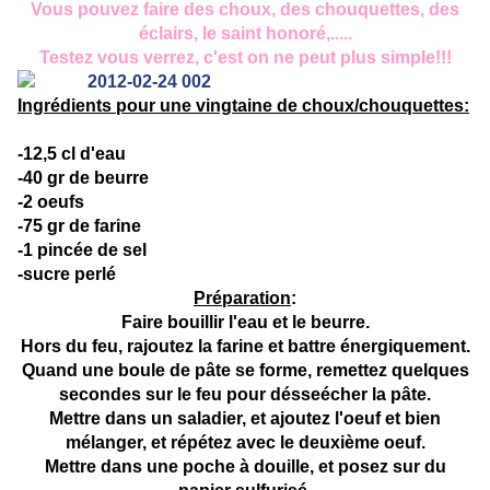
Vous pouvez faire des choux, des chouquettes, des
éclairs, le saint honoré,.....
Testez vous verrez, c'est on ne peut plus simple!!!
Ingrédients pour une vingtaine de choux/chouquettes:
-12,5 cl d'eau
-40 gr de beurre
-2 oeufs
-75 gr de farine
-1 pincée de sel
-sucre perlé
Préparation
:
Faire bouillir l'eau et le beurre.
Hors du feu, rajoutez la farine et battre énergiquement.
Quand une boule de pâte se forme, remettez quelques
secondes sur le feu pour désseécher la pâte.
Mettre dans un saladier, et ajoutez l'oeuf et bien
mélanger, et répétez avec le deuxième oeuf.
Mettre dans une poche à douille, et posez sur du