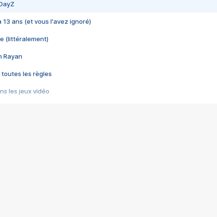
 DayZ
 a 13 ans (et vous l'avez ignoré)
e (littéralement)
im Rayan
 toutes les règles
s les jeux vidéo
us choquant de Rockstar ? - Le scandale BULLY
e plus moche de Steam
du RÊVE tourne au CAUCHEMAR
pendant 8 heures
it… à tort
umiliés par un jeu vidéo
ire - Final Fantasy 8