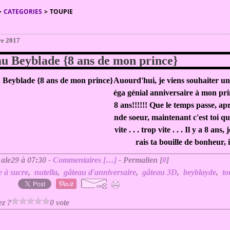
>
CATEGORIES
>
TOUPIE
re 2017
u Beyblade {8 ans de mon prince}
Auourd'hui, je viens souhaiter u
éga génial anniversaire à mon pri
8 ans!!!!!! Que le temps passe, ap
nde soeur, maintenant c'est toi qu
vite . . . trop vite . . . Il y a 8 ans
rais ta bouille de bonheur, il
 ale29 à 07:30 -
Commentaires [
…
]
- Permalien [
#
]
e à sucre
,
nutella
,
gâteau d'anniversaire
,
gâteau 3D
,
beyblayde
,
to
ez ?
0 vote