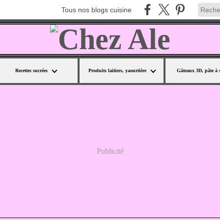
Tous nos blogs cuisine
Recettes sucrées
Produits laitiers, yaourtière
Gâteaux 3D, pâte à 
Publicité