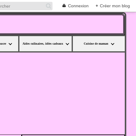
Connexion
+
Créer mon blog
sucre
Aides culinaires, idées cadeaux
Cuisine de maman