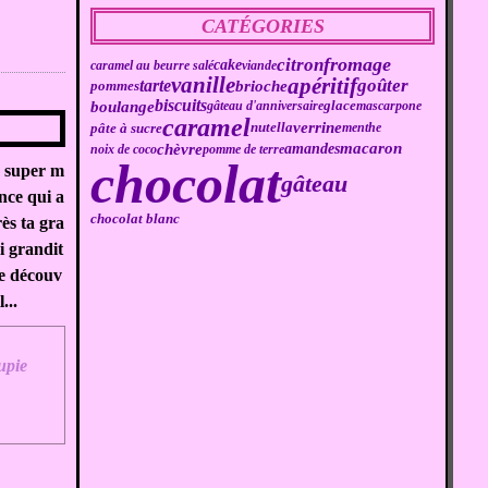
CATÉGORIES
fromage
citron
cake
caramel au beurre salé
viande
vanille
apéritif
goûter
tarte
brioche
pommes
biscuits
boulange
gâteau d'anniversaire
glace
mascarpone
caramel
verrine
pâte à sucre
nutella
menthe
macaron
chèvre
amandes
noix de coco
pomme de terre
chocolat
n super m
gâteau
nce qui a
chocolat blanc
rès ta gra
i grandit
, je découv
...
upie