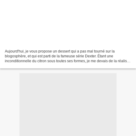
Aujourd'hui, je vous propose un dessert qui a pas mal tourné sur la
blogosphère, et qui est parti de la fameuse série Dexter. Étant une
inconditionnelle du citron sous toutes ses formes, je me devais de la réaliser.
Je la referai à coup sur, c'est un...