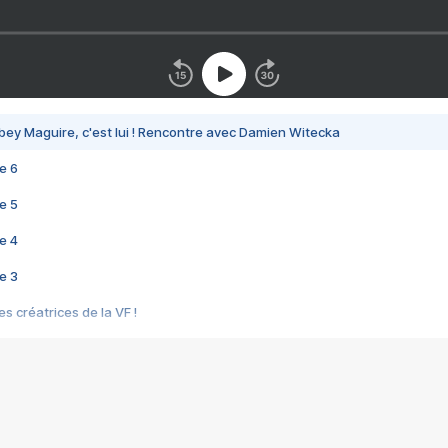
bey Maguire, c'est lui ! Rencontre avec Damien Witecka
e 6
e 5
e 4
e 3
s créatrices de la VF !
e 2
e 1
e Mektoub My Love arrive enfin ! Rencontre avec Shaïn Boumedine et Sal