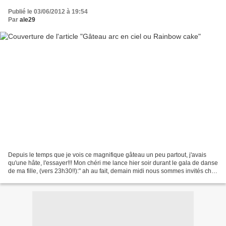
Publié le 03/06/2012 à 19:54
Par
ale29
Depuis le temps que je vois ce magnifique gâteau un peu partout, j'avais
qu'une hâte, l'essayer!!! Mon chéri me lance hier soir durant le gala de danse
de ma fille, (vers 23h30!!):" ah au fait, demain midi nous sommes invités chez
des amis, et on doit...