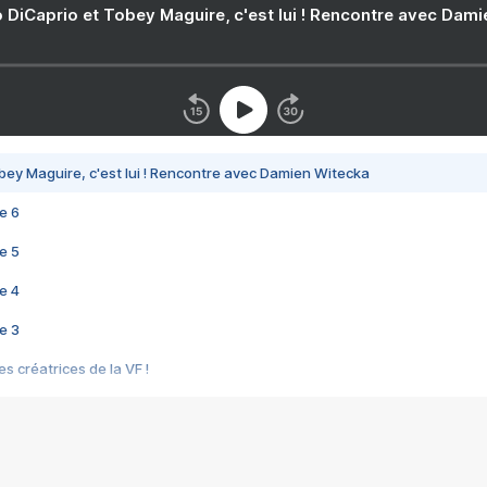
 DiCaprio et Tobey Maguire, c'est lui ! Rencontre avec Dam
bey Maguire, c'est lui ! Rencontre avec Damien Witecka
e 6
e 5
e 4
e 3
s créatrices de la VF !
e 2
e 1
e Mektoub My Love arrive enfin ! Rencontre avec Shaïn Boumedine et Sal