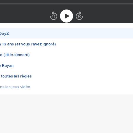
 DayZ
 a 13 ans (et vous l'avez ignoré)
e (littéralement)
im Rayan
 toutes les règles
s les jeux vidéo
us choquant de Rockstar ? - Le scandale BULLY
e plus moche de Steam
du RÊVE tourne au CAUCHEMAR
pendant 8 heures