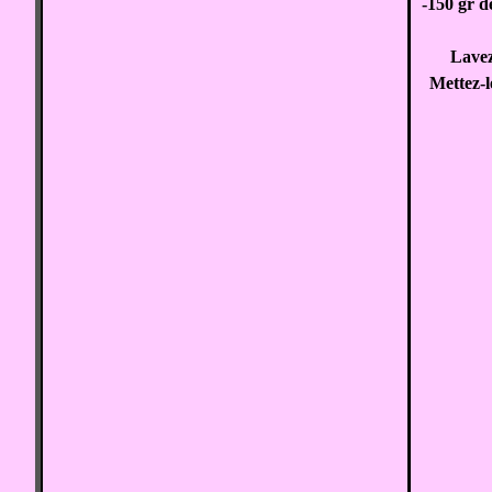
-150 gr d
Lavez
Mettez-l