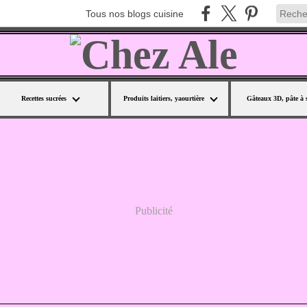
Tous nos blogs cuisine
Recettes sucrées
Produits laitiers, yaourtière
Gâteaux 3D, pâte à 
Publicité