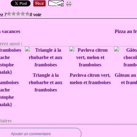
ez ?
0 vote
 vacances
Pizza au 
rez aussi :
Triangle à la
Pavlova citron vert,
Gâteau au 
ramboises
rhubarbe et aux
melon et framboises
et fram
tache
framboises
istophe
halak}
aires
Ajouter un commentaire