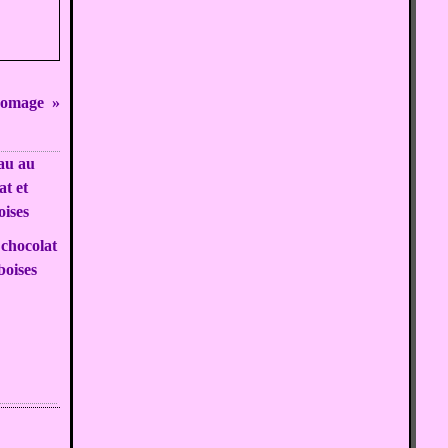
fromage
chocolat
boises