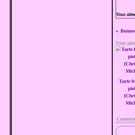
Vous aim
Bonnes
Vous aime
Tarte f
pis
{Chr
Mic
Comment