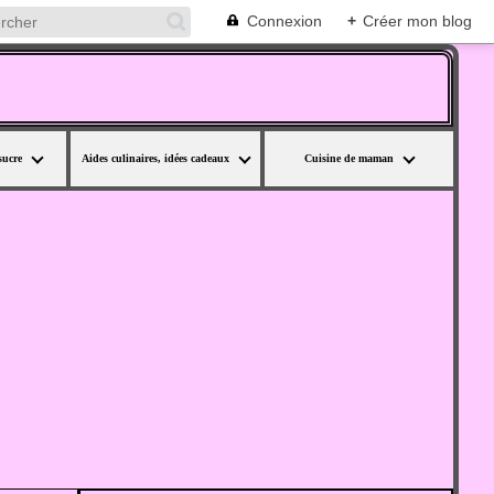
Connexion
+
Créer mon blog
sucre
Aides culinaires, idées cadeaux
Cuisine de maman