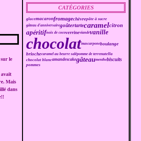
CATÉGORIES
fromage
macaron
chèvre
pâte à sucre
glace
caramel
goûter
citron
tarte
gâteau d'anniversaire
vanille
apéritif
verrine
noix de coco
viande
chocolat
boulange
mascarpone
brioche
caramel au beurre salé
pomme de terre
nutella
gâteau
sur le
biscuits
amandes
cake
chocolat blanc
menthe
pommes
 avait
ure. Mais
illé dans
e!!