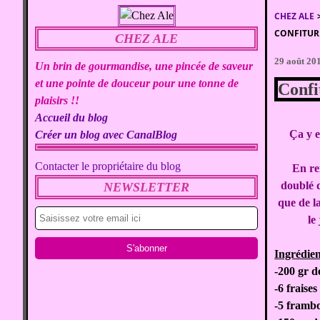
CHEZ ALE
CONFITURE
CHEZ ALE
29 août 20
Un brin de gourmandise, une pincée de saveur
et une pointe de douceur pour une tonne de
Confi
plaisirs !!
Accueil du blog
Ça y e
Créer un blog avec CanalBlog
Contacter le propriétaire du blog
En re
doublé d
NEWSLETTER
que de l
le
Ingrédien
-200 gr 
-6 fraises
-5 frambo