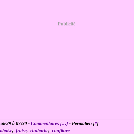
Publicité
 ale29 à 07:30 -
Commentaires [
…
]
- Permalien [
#
]
mboise
,
fraise
,
rhubarbe
,
confiture