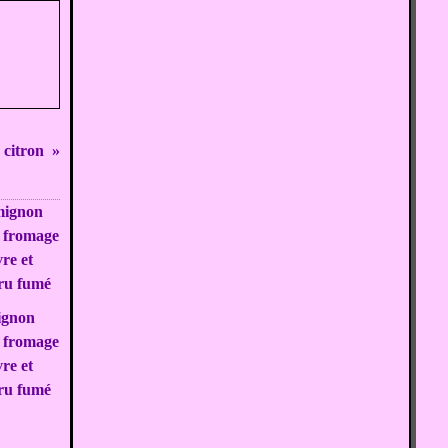
citron
ignon
u fromage
re et
ru fumé