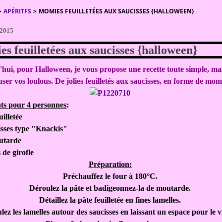
>
APÉRITFS
>
MOMIES FEUILLETÉES AUX SAUCISSES {HALLOWEEN}
 2015
s feuilletées aux saucisses {halloween}
hui, pour Halloween, je vous propose une recette toute simple, ma
ser vos loulous. De jolies feuilletés aux saucisses, en forme de mom
ts pour 4 personnes
:
uilletée
isses type "Knackis"
outarde
 de girofle
Préparation:
Préchauffez le four à 180°C.
Déroulez la pâte et badigeonnez-la de moutarde.
Détaillez la pâte feuilletée en fines lamelles.
ez les lamelles autour des saucisses en laissant un espace pour le v