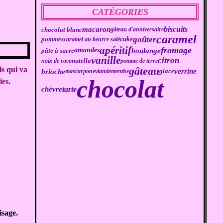
CATÉGORIES
biscuits
macaron
chocolat blanc
gâteau d'anniversaire
caramel
goûter
cake
pommes
caramel au beurre salé
apéritif
fromage
boulange
amandes
pâte à sucre
vanille
citron
noix de coco
nutella
pomme de terre
gâteau
is qui va
brioche
verrine
mascarpone
viande
menthe
glace
chocolat
ies.
tarte
chèvre
isage.