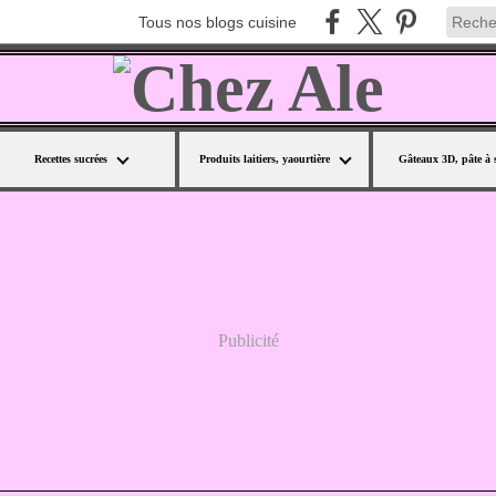
Tous nos blogs cuisine
Recettes sucrées
Produits laitiers, yaourtière
Gâteaux 3D, pâte à 
Publicité