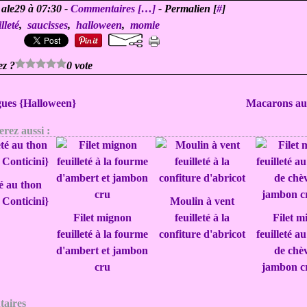
 ale29 à 07:30 -
Commentaires [
…
]
- Permalien [
#
]
lleté
,
saucisses
,
halloween
,
momie
ez ?
0 vote
ues {Halloween}
Macarons au 
rez aussi :
té au thon
 Conticini}
Moulin à vent
Filet mignon
feuilleté à la
Filet m
feuilleté à la fourme
confiture d'abricot
feuilleté a
d'ambert et jambon
de chèv
cru
jambon c
aires