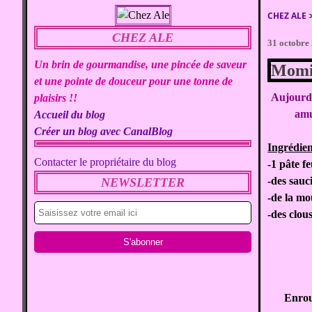
CHEZ ALE
CHEZ ALE
31 octobre
Un brin de gourmandise, une pincée de saveur
Momie
et une pointe de douceur pour une tonne de
Aujourd'
plaisirs !!
amu
Accueil du blog
Créer un blog avec CanalBlog
Ingrédien
Contacter le propriétaire du blog
-1 pâte fe
-des sauc
NEWSLETTER
-de la m
-des clous
Enroul