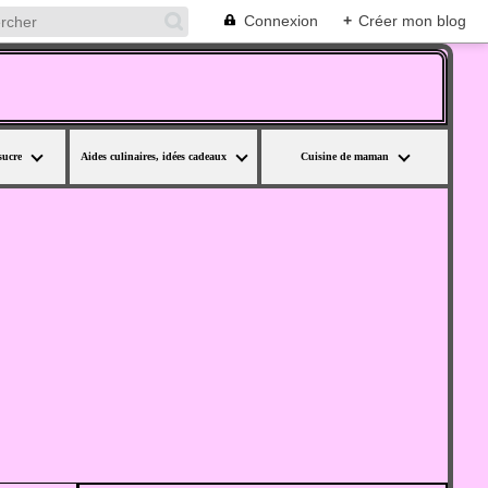
Connexion
+
Créer mon blog
sucre
Aides culinaires, idées cadeaux
Cuisine de maman