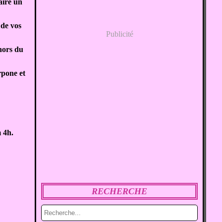
aire un
 de vos
Publicité
,hors du
rpone et
 4h.
RECHERCHE