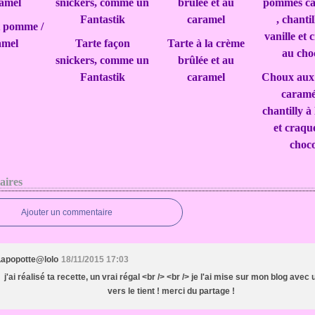
 pomme /
amel
Tarte façon
Tarte à la crème
snickers, comme un
brûlée et au
Fantastik
caramel
Choux aux
caramél
chantilly à 
et craqu
choco
ires
Ajouter un commentaire
Lapopotte@lolo
18/11/2015 17:03
j'ai réalisé ta recette, un vrai régal <br /> <br /> je l'ai mise sur mon blog avec 
vers le tient ! merci du partage !