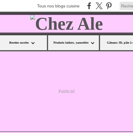
Tous nos blogs cuisine
Recettes sucrées
Produits laitiers, yaourtière
Gâteaux 3D, pâte à 
Publicité