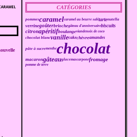
CARAMEL
CATÉGORIES
caramel
tarte
pommes
caramel au beurre salé
nutella
goûter
biscuits
brioche
verrine
gâteau d'anniversaire
apéritif
citron
boulange
viande
noix de coco
vanille
cake
chèvre
amandes
chocolat blanc
chocolat
pâte à sucre
menthe
nouvelle
gâteau
fromage
macaron
glace
mascarpone
pomme de terre