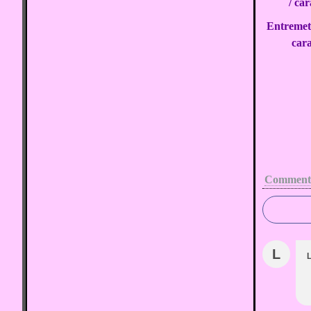
Entremet
car
Commenta
L