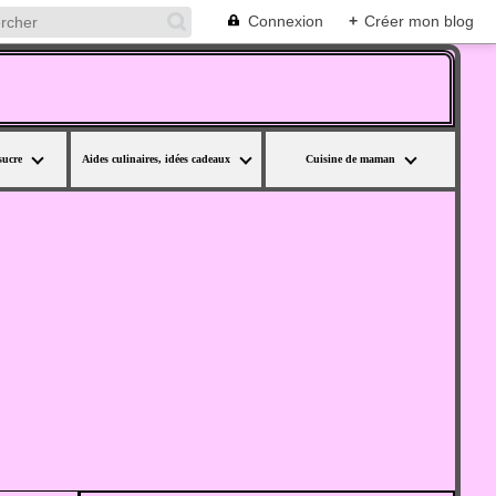
Connexion
+
Créer mon blog
sucre
Aides culinaires, idées cadeaux
Cuisine de maman