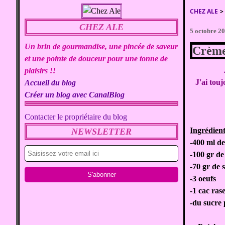
CHEZ ALE
>
CHEZ ALE
5 octobre 2
Un brin de gourmandise, une pincée de saveur
Crème
et une pointe de douceur pour une tonne de
plaisirs !!
J'ai tou
Accueil du blog
Créer un blog avec CanalBlog
Contacter le propriétaire du blog
Ingrédient
NEWSLETTER
-400 ml de 
-100 gr d
-70 gr de 
-3 oeufs
-1 cac ras
-du sucre 