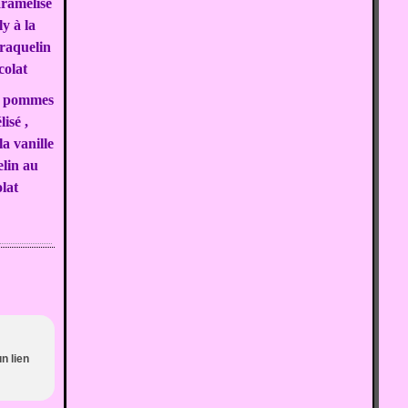
 pommes
isé ,
la vanille
elin au
lat
un lien