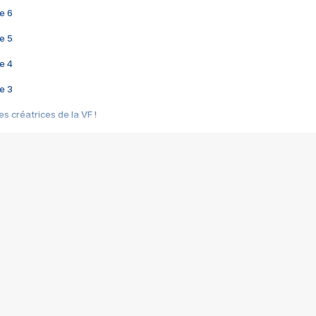
e 6
e 5
e 4
e 3
s créatrices de la VF !
e 2
e 1
e Mektoub My Love arrive enfin ! Rencontre avec Shaïn Boumedine et Sal
i : après Toni en famille
elle réalise le bouleversant Dites lui que je l'aime
ais ! Rencontre autour de Vie privée de Rebecca Zlotowski
 de Marguerite, Grave... Rencontre avec Ella Rumpf