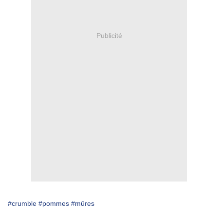
Publicité
#crumble
#pommes
#mûres