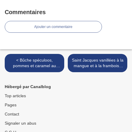
Commentaires
Ajouter un commentaire
< Bûche spéculoos,
Saint Jacques vanillées à la
pommes et caramel au
mangue et à la framboise
beurre salé
{comme un desset} >
Hébergé par Canalblog
Top articles
Pages
Contact
Signaler un abus