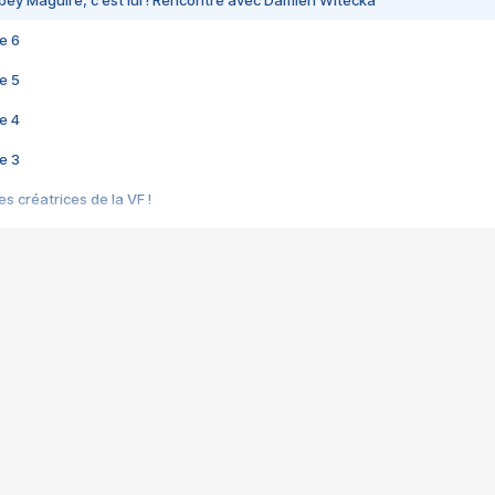
bey Maguire, c'est lui ! Rencontre avec Damien Witecka
e 6
e 5
e 4
e 3
s créatrices de la VF !
e 2
e 1
e Mektoub My Love arrive enfin ! Rencontre avec Shaïn Boumedine et Sal
i : après Toni en famille
elle réalise le bouleversant Dites lui que je l'aime
ais ! Rencontre autour de Vie privée de Rebecca Zlotowski
 de Marguerite, Grave... Rencontre avec Ella Rumpf