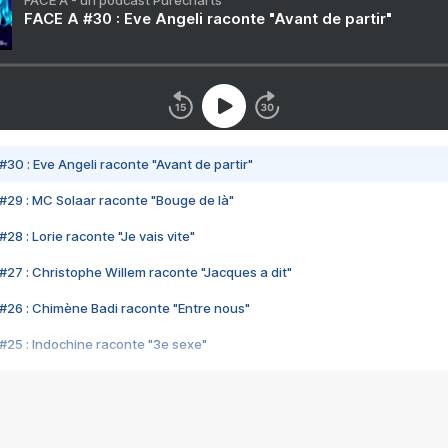
FACE A - un podcast Purecharts
FACE A #30 : Eve Angeli raconte "Avant de partir"
#30 : Eve Angeli raconte "Avant de partir"
#29 : MC Solaar raconte "Bouge de là"
28 : Lorie raconte "Je vais vite"
#27 : Christophe Willem raconte "Jacques a dit"
#26 : Chimène Badi raconte "Entre nous"
#25 : Indochine raconte "3e sexe"
#24 : Zaho raconte "C'est chelou"
#23 : Patrick Bruel raconte "Au café des délices"