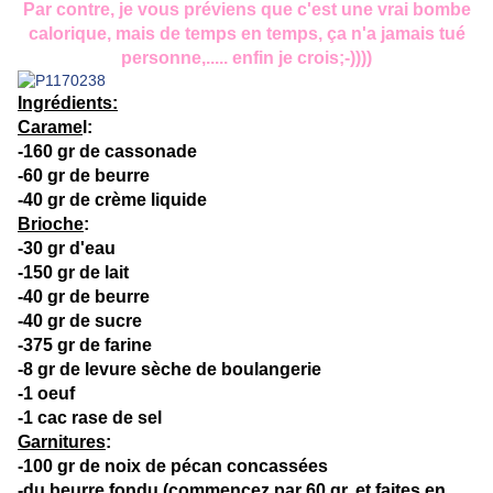
Par contre, je vous préviens que c'est une vrai bombe
calorique, mais de temps en temps, ça n'a jamais tué
personne,..... enfin je crois;-))))
Ingrédients:
Carame
l:
-160 gr de cassonade
-60 gr de beurre
-40 gr de crème liquide
Brioche
:
-30 gr d'eau
-150 gr de lait
-40 gr de beurre
-40 gr de sucre
-375 gr de farine
-8 gr de levure sèche de boulangerie
-1 oeuf
-1 cac rase de sel
Garnitures
:
-100 gr de noix de pécan concassées
-du beurre fondu (commencez par 60 gr, et faites en