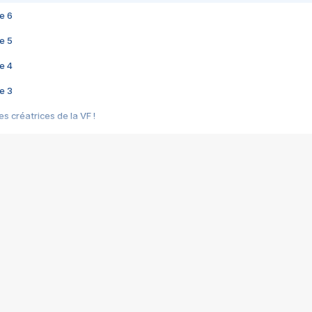
e 6
e 5
e 4
e 3
s créatrices de la VF !
e 2
e 1
e Mektoub My Love arrive enfin ! Rencontre avec Shaïn Boumedine et Sal
i : après Toni en famille
elle réalise le bouleversant Dites lui que je l'aime
ais ! Rencontre autour de Vie privée de Rebecca Zlotowski
 de Marguerite, Grave... Rencontre avec Ella Rumpf