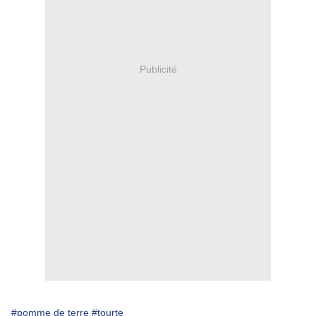
Publicité
#pomme de terre
#tourte