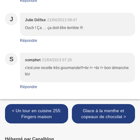
Répondre
J
Julie Défixe
21/04/2013 09:47
Ouch ! Ça … ça doit être terrible !!!
Répondre
S
somphet
21/04/2013 07:26
c'est une recette très gourmande!!!<br /> <br /> bon dimanche
biz
Répondre
< Un tour en cuisine 255:
Glace à la menthe et
Fingers maison
copeaux de chocolat >
Hébergé par Canalblog