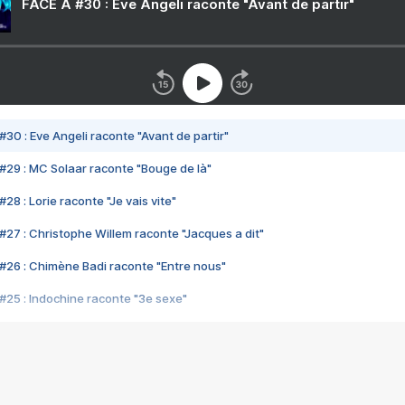
FACE A #30 : Eve Angeli raconte "Avant de partir"
#30 : Eve Angeli raconte "Avant de partir"
#29 : MC Solaar raconte "Bouge de là"
28 : Lorie raconte "Je vais vite"
#27 : Christophe Willem raconte "Jacques a dit"
#26 : Chimène Badi raconte "Entre nous"
#25 : Indochine raconte "3e sexe"
#24 : Zaho raconte "C'est chelou"
#23 : Patrick Bruel raconte "Au café des délices"
#22 : Kyo raconte "Le chemin"