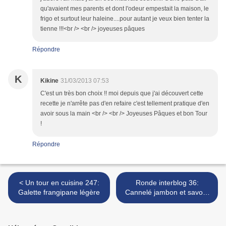
qu'avaient mes parents et dont l'odeur empestait la maison, le
frigo et surtout leur haleine....pour autant je veux bien tenter la
tienne !!!<br /> <br /> joyeuses pâques
Répondre
K
Kikine
31/03/2013 07:53
C'est un très bon choix !! moi depuis que j'ai découvert cette
recette je n'arrête pas d'en refaire c'est tellement pratique d'en
avoir sous la main <br /> <br /> Joyeuses Pâques et bon Tour
!
Répondre
< Un tour en cuisine 247:
Ronde interblog 36:
Galette frangipane légère
Cannelé jambon et savora
>