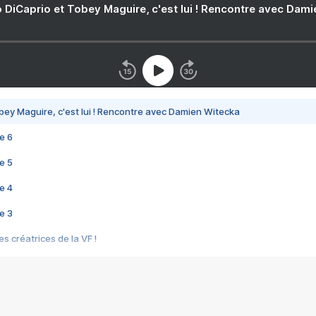
 DiCaprio et Tobey Maguire, c'est lui ! Rencontre avec Dam
bey Maguire, c'est lui ! Rencontre avec Damien Witecka
e 6
e 5
e 4
e 3
s créatrices de la VF !
e 2
e 1
e Mektoub My Love arrive enfin ! Rencontre avec Shaïn Boumedine et Sal