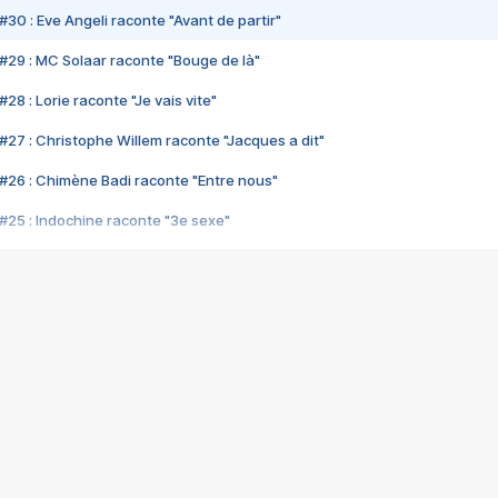
#30 : Eve Angeli raconte "Avant de partir"
#29 : MC Solaar raconte "Bouge de là"
28 : Lorie raconte "Je vais vite"
#27 : Christophe Willem raconte "Jacques a dit"
#26 : Chimène Badi raconte "Entre nous"
#25 : Indochine raconte "3e sexe"
#24 : Zaho raconte "C'est chelou"
#23 : Patrick Bruel raconte "Au café des délices"
#22 : Kyo raconte "Le chemin"
#21 : Nolwenn Leroy raconte "Cassé"
#20 : Patrick Hernandez raconte "Born to be alive"
#19 : Lorie raconte "Près de moi"