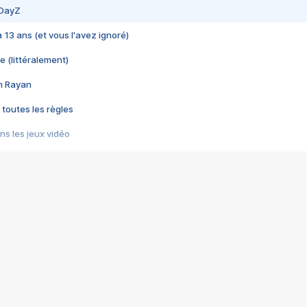
 DayZ
 a 13 ans (et vous l'avez ignoré)
e (littéralement)
im Rayan
 toutes les règles
s les jeux vidéo
us choquant de Rockstar ? - Le scandale BULLY
e plus moche de Steam
du RÊVE tourne au CAUCHEMAR
pendant 8 heures
it… à tort
umiliés par un jeu vidéo
ire - Final Fantasy 8