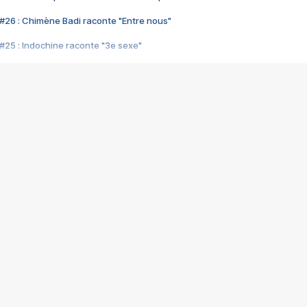
#26 : Chimène Badi raconte "Entre nous"
#25 : Indochine raconte "3e sexe"
#24 : Zaho raconte "C'est chelou"
#23 : Patrick Bruel raconte "Au café des délices"
#22 : Kyo raconte "Le chemin"
#21 : Nolwenn Leroy raconte "Cassé"
#20 : Patrick Hernandez raconte "Born to be alive"
#19 : Lorie raconte "Près de moi"
#18 : Michael Jones raconte "A nos actes manqués" (avec Jean-Jacque
#17 : Khaled raconte "Aïcha"
#16 : Corneille raconte "Parce qu'on vient de loin"
#15 : Indochine raconte "L'aventurier"