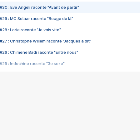
#30 : Eve Angeli raconte "Avant de partir"
#29 : MC Solaar raconte "Bouge de là"
28 : Lorie raconte "Je vais vite"
#27 : Christophe Willem raconte "Jacques a dit"
#26 : Chimène Badi raconte "Entre nous"
#25 : Indochine raconte "3e sexe"
#24 : Zaho raconte "C'est chelou"
#23 : Patrick Bruel raconte "Au café des délices"
#22 : Kyo raconte "Le chemin"
#21 : Nolwenn Leroy raconte "Cassé"
#20 : Patrick Hernandez raconte "Born to be alive"
#19 : Lorie raconte "Près de moi"