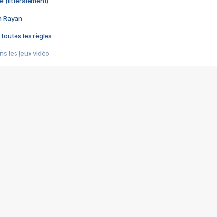
e (littéralement)
im Rayan
 toutes les règles
s les jeux vidéo
us choquant de Rockstar ? - Le scandale BULLY
e plus moche de Steam
du RÊVE tourne au CAUCHEMAR
pendant 8 heures
it… à tort
umiliés par un jeu vidéo
ire - Final Fantasy 8
ti un empire - Age of Empires
story DOFUS