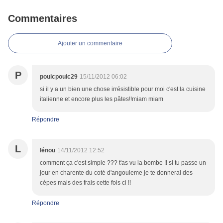
Commentaires
Ajouter un commentaire
P
pouicpouic29
15/11/2012 06:02
si il y a un bien une chose irrésistible pour moi c'est la cuisine
italienne et encore plus les pâtes!!miam miam
Répondre
L
lénou
14/11/2012 12:52
comment ça c'est simple ??? t'as vu la bombe !! si tu passe un
jour en charente du coté d'angouleme je te donnerai des
cèpes mais des frais cette fois ci !!
Répondre