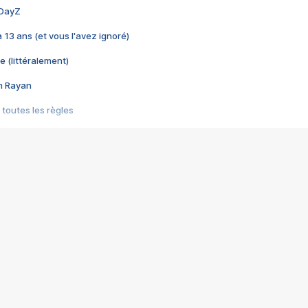
 DayZ
 a 13 ans (et vous l'avez ignoré)
e (littéralement)
im Rayan
 toutes les règles
s les jeux vidéo
us choquant de Rockstar ? - Le scandale BULLY
e plus moche de Steam
du RÊVE tourne au CAUCHEMAR
pendant 8 heures
it… à tort
umiliés par un jeu vidéo