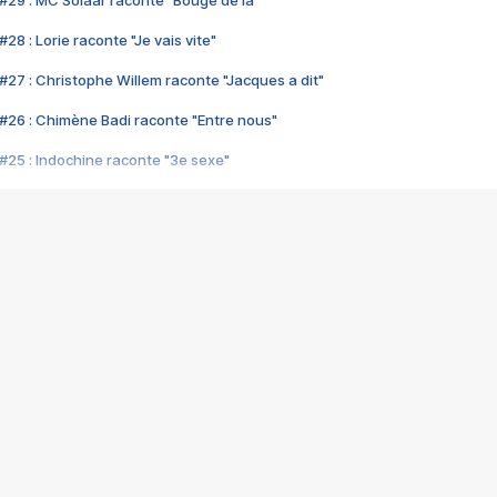
#29 : MC Solaar raconte "Bouge de là"
28 : Lorie raconte "Je vais vite"
#27 : Christophe Willem raconte "Jacques a dit"
#26 : Chimène Badi raconte "Entre nous"
#25 : Indochine raconte "3e sexe"
#24 : Zaho raconte "C'est chelou"
#23 : Patrick Bruel raconte "Au café des délices"
#22 : Kyo raconte "Le chemin"
#21 : Nolwenn Leroy raconte "Cassé"
#20 : Patrick Hernandez raconte "Born to be alive"
#19 : Lorie raconte "Près de moi"
#18 : Michael Jones raconte "A nos actes manqués" (avec Jean-Jacque
#17 : Khaled raconte "Aïcha"