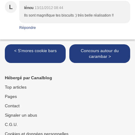
L
lénou
13/11/2012 08:44
Ils sont magnifique tes biscuits :) très belle réalisation !!
Répondre
< S'mores cookie bars
Concours autour du
carambar >
Hébergé par Canalblog
Top articles
Pages
Contact
Signaler un abus
C.G.U.
Cookies et données personnelles