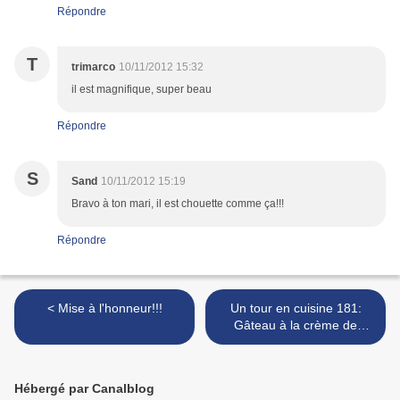
Répondre
T
trimarco
10/11/2012 15:32
il est magnifique, super beau
Répondre
S
Sand
10/11/2012 15:19
Bravo à ton mari, il est chouette comme ça!!!
Répondre
< Mise à l'honneur!!!
Un tour en cuisine 181:
Gâteau à la crème de
marrons >
Hébergé par Canalblog