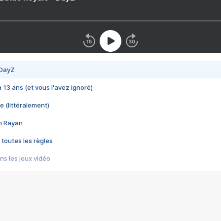
 DayZ
 a 13 ans (et vous l'avez ignoré)
e (littéralement)
im Rayan
 toutes les règles
s les jeux vidéo
us choquant de Rockstar ? - Le scandale BULLY
e plus moche de Steam
du RÊVE tourne au CAUCHEMAR