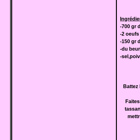
Ingrédie
-700 gr
-2 oeufs
-150 gr 
-du beur
-sel,poi
Battez
Faites
tassan
mettr