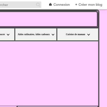
Connexion
+
Créer mon blog
sucre
Aides culinaires, idées cadeaux
Cuisine de maman