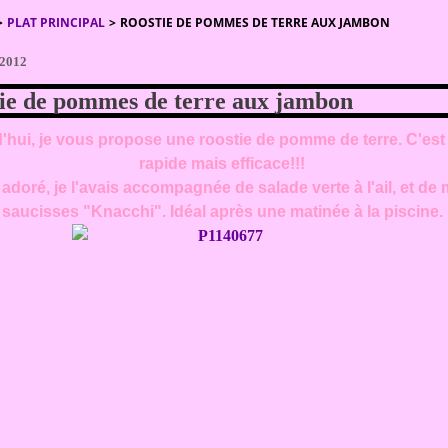
>
PLAT PRINCIPAL
>
ROOSTIE DE POMMES DE TERRE AUX JAMBON
 2012
ie de pommes de terre aux jambon
'hui, je vous propose une roostie de pomme de terre. C'est
rapide mais efficace!!!
adoré, je l'avais accompagnée de salade verte à l'ail, et de 
saucisses "Knacchi". Idéal après une matinée à la piscine.