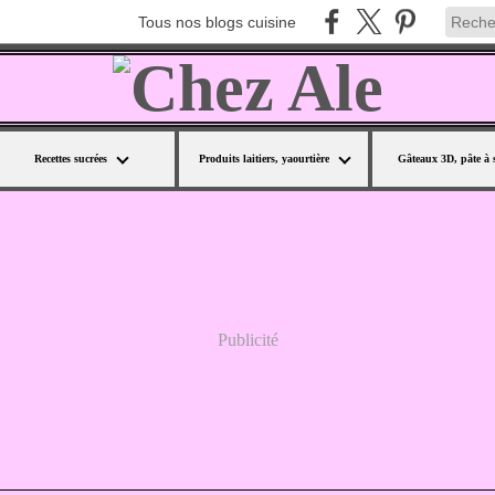
Tous nos blogs cuisine
Recettes sucrées
Produits laitiers, yaourtière
Gâteaux 3D, pâte à 
Publicité