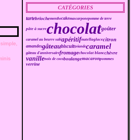
CATÉGORIES
tarte
brioche
cake
menthe
mascarpone
pomme de terre
chocolat
goûter
pâte à sucre
apéritif
citron
caramel au beurre salé
nutella
glace
 simple,
caramel
gâteau
biscuits
amandes
viande
fromage
chèvre
chocolat blanc
gâteau d'anniversaire
vanille
minis
boulange
macaron
noix de coco
pommes
verrine