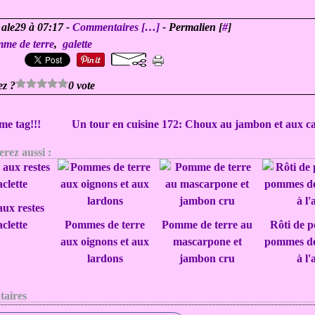
 ale29 à 07:17 -
Commentaires [
…
]
- Permalien [
#
]
me de terre
,
galette
ez ?
0 vote
me tag!!!
Un tour en cuisine 172: Choux au jambon et aux ca
rez aussi :
aux restes
aclette
Pommes de terre
Pomme de terre au
Rôti de p
aux oignons et aux
mascarpone et
pommes de 
lardons
jambon cru
à l'
aires