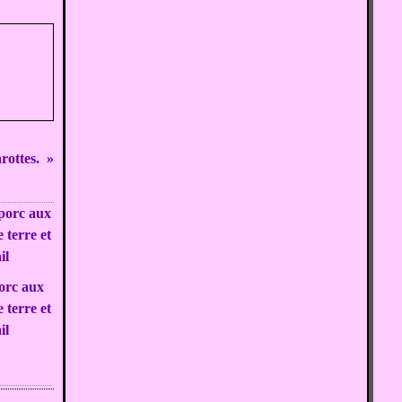
rottes.
orc aux
terre et
ail