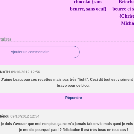
chocolat {sans
Brioche
beurre, sans oeuf}
beurre et 
{Chris
Micha
aires
Ajouter un commentaire
NATH
09/10/2012 12:56
J'aime beaucoup ces recettes mais pas très "light". Ceci dit tout est vraiment 
bravo pour ce blog .
Répondre
lénou
09/10/2012 12:54
je dois t'avouer que moi non plus ça ne m'a jamais fait envie mais qand je vois 
je me dis pourquoi pas !? félicitation il est très beau en tout cas !