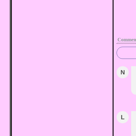
Comment
N
L