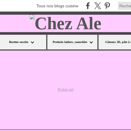
Tous nos blogs cuisine
Recettes sucrées
Produits laitiers, yaourtière
Gâteaux 3D, pâte à 
Publicité