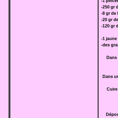
-1 pincé
-250 gr 
-8 gr de
-20 gr d
-120 gr 
-1 jaune
-des gr
Dans 
Dans un
Cuire
Dépose