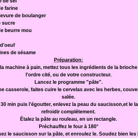
e de sel
de farine
 levure de boulanger
e sucre
de beurre mou
 d'oeuf
aines de sésame
Préparation:
la machine à pain, mettez tous les ingrédients de la brioch
l'ordre cité, ou de votre constructeur.
Lancez le programme "pâte".
e casserole, faites cuire le cervelas avec les herbes, couve
salée.
 30 min puis l'égoutter, e
nlevez la peau du saucisson,et
le l
refroidir complétement.
Étalez la pâte au rouleau, en un rectangle.
Préchauffez le four à 180°
z le saucisson sur la pâte, et enroulez le. Soudez bien les