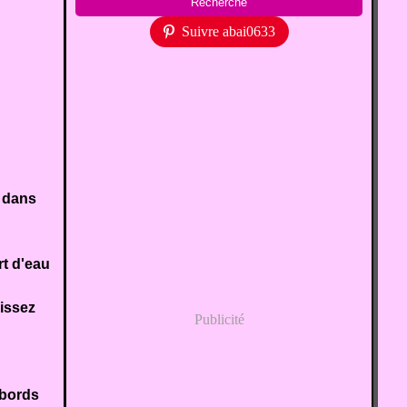
Suivre abai0633
e dans
rt d'eau
aissez
Publicité
 bords