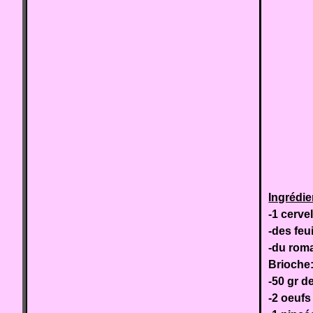
Ingrédie
-1 cerve
-des feui
-du rom
Brioche
-50 gr de
-2 oeufs