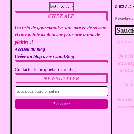
CHEZ ALE
CHEZ ALE
9 octobre 
Un brin de gourmandise, une pincée de saveur
Sauci
et une pointe de douceur pour une tonne de
Aujourd
plaisirs !!
Accueil du blog
Je n'ai
Créer un blog avec CanalBlog
voulez,
Contacter le propriétaire du blog
j'ai vo
NEWSLETTER
De t
Je n'arrive
apparemme