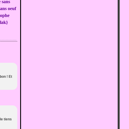
 sans
sans oeuf
tophe
lak}
bon ! Et
le tiens