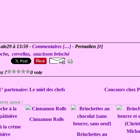
 ale29 à 13:59 -
Commentaires [
…
]
- Permalien [
#
]
oche
,
cervellas
,
saucisson brioché
ez ?
0 vote
° partenaire: Le miel des chefs
Concours chez P
rez aussi :
Cinnamon Rolls
à la crème
isière
Briochettes au