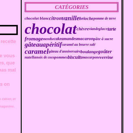
CATÉGORIES
vanille
citron
brioche
chocolat blanc
pomme de terre
chocolat
tarte
chèvre
viande
glace
fromage
macaron
cake
amandes
pâte à sucre
menthe
recette
gâteau
apéritif
caramel au beurre salé
caramel
goûter
boulange
gâteau d'anniversaire
me vous
biscuits
verrine
nutella
noix de coco
pommes
mascarpone
es, que
 pas mal
rs on
 cahier, et
 magasine.