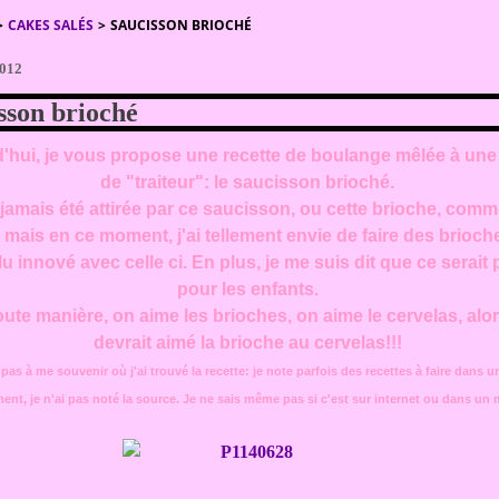
>
CAKES SALÉS
>
SAUCISSON BRIOCHÉ
2012
sson brioché
'hui, je vous propose une recette de boulange mêlée à une 
de "traiteur": le saucisson brioché.
 jamais été attirée par ce saucisson, ou cette brioche, com
 mais en ce moment, j'ai tellement envie de faire des brioch
ulu innové avec celle ci. En plus, je me suis dit que ce serait
pour les enfants.
oute manière, on aime les brioches, on aime le cervelas, alo
devrait aimé la brioche au cervelas!!!
 pas à me souvenir où j'ai trouvé la recette: je note parfois des recettes à faire dans un
nt, je n'ai pas noté la source. Je ne sais même pas si c'est sur internet ou dans un