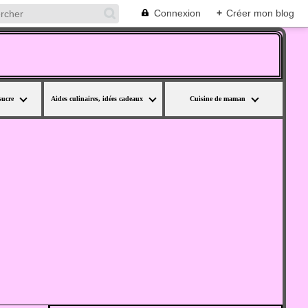
Connexion
+
Créer mon blog
sucre
Aides culinaires, idées cadeaux
Cuisine de maman