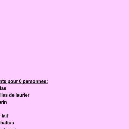
nts pour 6 personnes:
llas
lles de laurier
arin
:
 lait
 battus