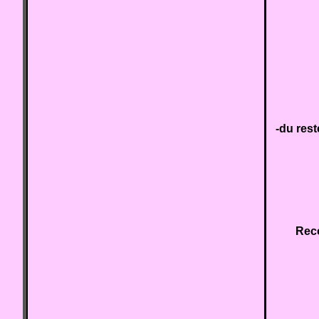
-du res
Reco