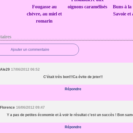
Fougasse au
oignons caramélisés
Buns à la
chèvre, au miel et
Savoie et
romarin
aires
Ajouter un commentaire
Ale29
17/06/2012 06:52
C'était très bon!!!Ca évite de jeter!!
Répondre
Florence
16/06/2012 09:47
Y a pas de petites économie et à voir le résultat c'est un succès ! Bon same
Répondre