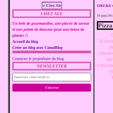
CHEZ ALE
CHEZ ALE
16 juin 20
Un brin de gourmandise, une pincée de saveur
Pizza
et une pointe de douceur pour une tonne de
C
plaisirs !!
Si vou
Accueil du blog
de
Créer un blog avec CanalBlog
J'ai do
Contacter le propriétaire du blog
ser
l'occasi
NEWSLETTER
et