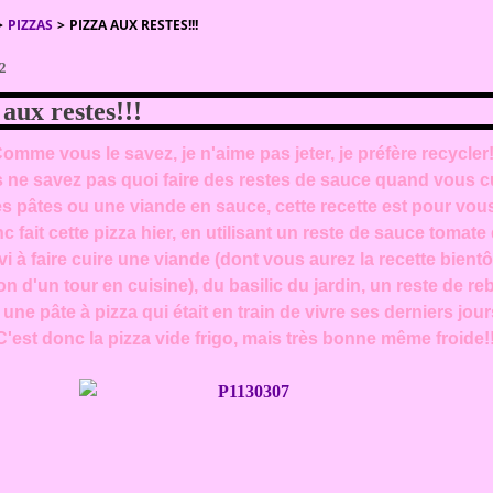
>
PIZZAS
>
PIZZA AUX RESTES!!!
12
 aux restes!!!
omme vous le savez, je n'aime pas jeter, je préfère recycler!
s ne savez pas quoi faire des restes de sauce quand vous c
s pâtes ou une viande en sauce, cette recette est pour vous
nc fait cette pizza hier, en utilisant un reste de sauce tomate
vi à faire cuire une viande (dont vous aurez la recette bientô
on d'un tour en cuisine), du basilic du jardin, un reste de r
 une pâte à pizza qui était en train de vivre ses derniers jour
C'est donc la pizza vide frigo, mais très bonne même froide!