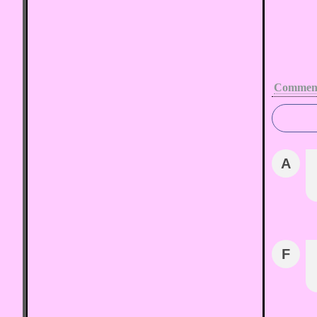
Comment
A
F