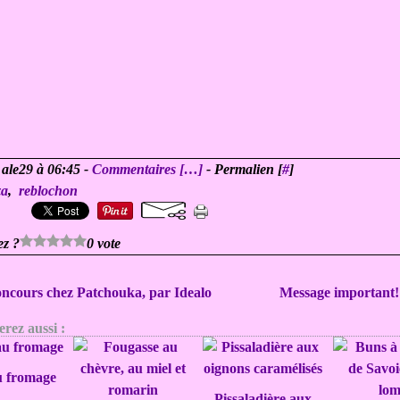
 ale29 à 06:45 -
Commentaires [
…
]
- Permalien [
#
]
za
,
reblochon
ez ?
0 vote
concours chez Patchouka, par Idealo
Message important!!!
rez aussi :
u fromage
Pissaladière aux