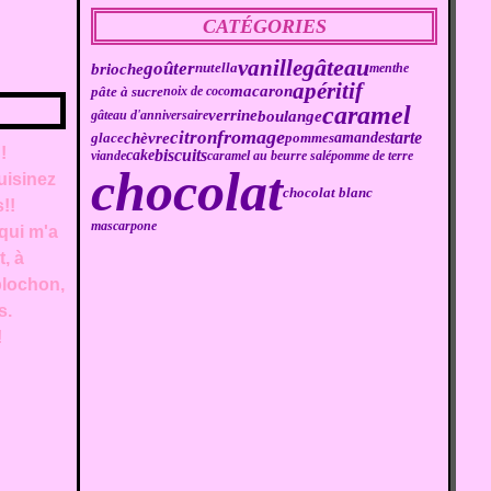
CATÉGORIES
gâteau
vanille
goûter
brioche
nutella
menthe
apéritif
macaron
pâte à sucre
noix de coco
caramel
boulange
verrine
gâteau d'anniversaire
fromage
citron
tarte
chèvre
amandes
glace
pommes
!
biscuits
cake
viande
caramel au beurre salé
pomme de terre
chocolat
uisinez
chocolat blanc
!!
mascarpone
 qui m'a
t, à
eblochon,
s.
!