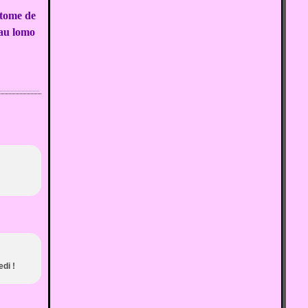
 tome de
 au lomo
di !