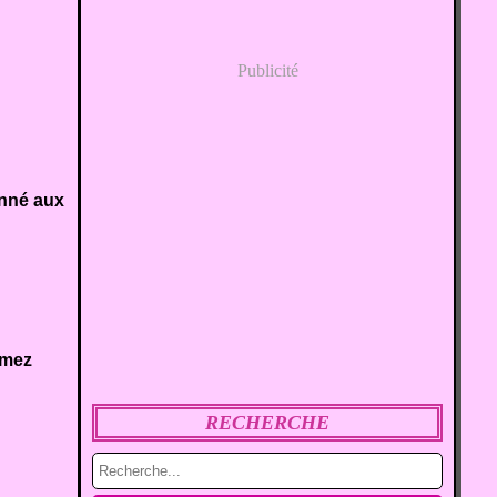
Publicité
onné aux
emez
RECHERCHE