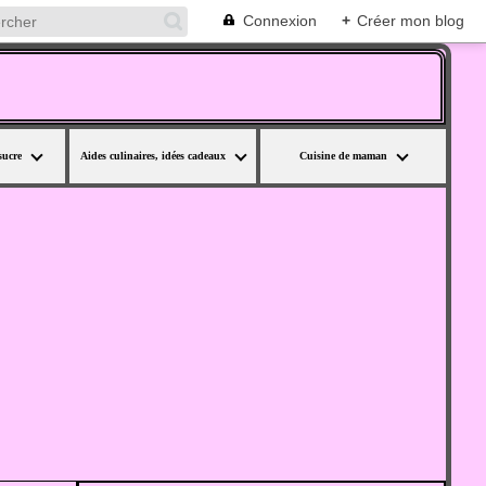
Connexion
+
Créer mon blog
sucre
Aides culinaires, idées cadeaux
Cuisine de maman