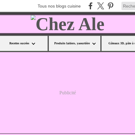
Tous nos blogs cuisine
Recettes sucrées
Produits laitiers, yaourtière
Gâteaux 3D, pâte à 
Publicité