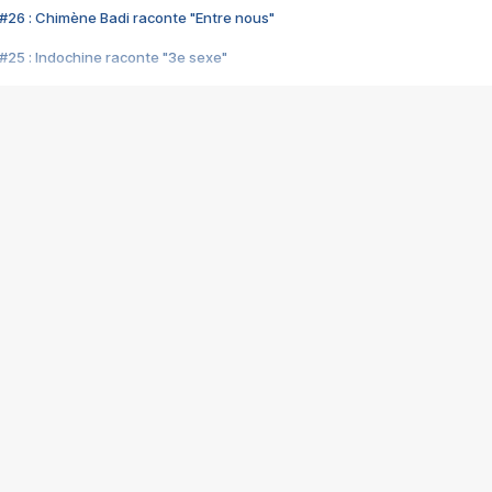
#26 : Chimène Badi raconte "Entre nous"
#25 : Indochine raconte "3e sexe"
#24 : Zaho raconte "C'est chelou"
#23 : Patrick Bruel raconte "Au café des délices"
#22 : Kyo raconte "Le chemin"
#21 : Nolwenn Leroy raconte "Cassé"
#20 : Patrick Hernandez raconte "Born to be alive"
#19 : Lorie raconte "Près de moi"
#18 : Michael Jones raconte "A nos actes manqués" (avec Jean-Jacque
#17 : Khaled raconte "Aïcha"
#16 : Corneille raconte "Parce qu'on vient de loin"
#15 : Indochine raconte "L'aventurier"