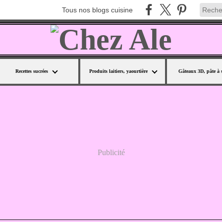
Tous nos blogs cuisine
Recettes sucrées
Produits laitiers, yaourtière
Gâteaux 3D, pâte à 
Publicité