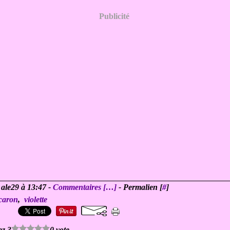
Publicité
 ale29 à 13:47 -
Commentaires [
…
]
- Permalien [
#
]
caron
,
violette
ez ?
0 vote