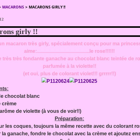
>
MACARONS
>
MACARONS GIRLY !!
012
ons girly !!
 un macaron très girly, spécialement conçu pour ma princes
aime:..........................................le rose!!!!!!
 très très fondante ganache au chocolat blanc teintée de r
parfumée à la violette!!
(et oui, plus de colorant violet!!! grrrrr!!)
nts:
de chocolat blanc
e crème
'arôme de violette (à vous de voir!!)
Préparation:
r les coques, toujours la même recette avec du colorant ro
 la ganache, fondre le chocolat avec la crème et ajoutez en