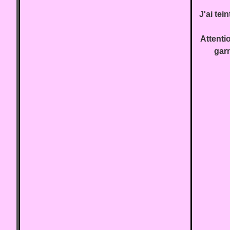
J'ai tei
Attentio
garn