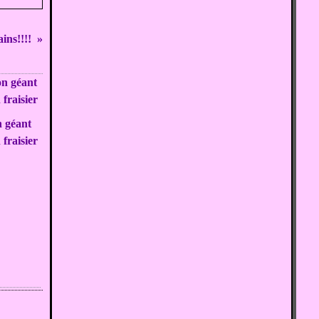
ins!!!!
 géant
fraisier