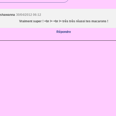
shawanna
30/04/2012 06:12
Vraiment super ! <br /> <br /> très très réussi tes macarons !
Répondre