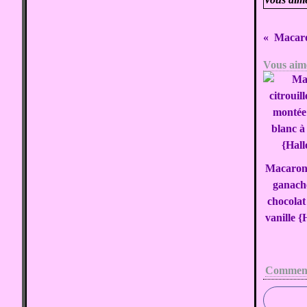
Macaro
Vous aime
Macarons
ganach
chocolat
vanille 
Comment