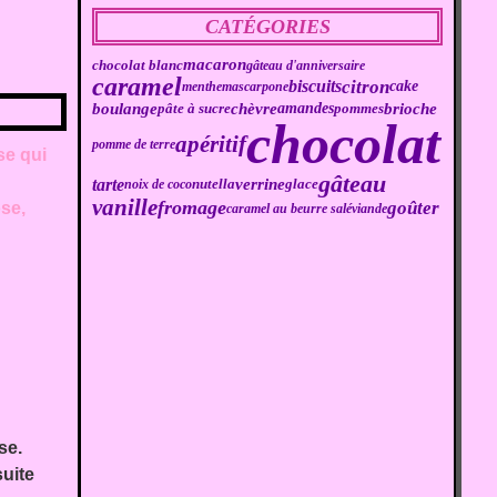
CATÉGORIES
macaron
chocolat blanc
gâteau d'anniversaire
caramel
citron
biscuits
cake
menthe
mascarpone
boulange
brioche
chèvre
amandes
pâte à sucre
pommes
chocolat
apéritif
pomme de terre
se qui
gâteau
tarte
verrine
noix de coco
nutella
glace
vanille
fromage
goûter
ose,
caramel au beurre salé
viande
se.
suite