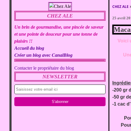
CHEZ ALE
CHEZ ALE
25 avril 2
Un brin de gourmandise, une pincée de saveur
Macar
et une pointe de douceur pour une tonne de
Voici
plaisirs !!
Accueil du blog
Une
Créer un blog avec CanalBlog
Contacter le propriétaire du blog
NEWSLETTER
Ingrédie
-200 gr 
-50 gr d
-1 cac d
Pou
Pour