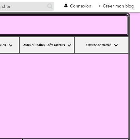
Connexion
+
Créer mon blog
sucre
Aides culinaires, idées cadeaux
Cuisine de maman