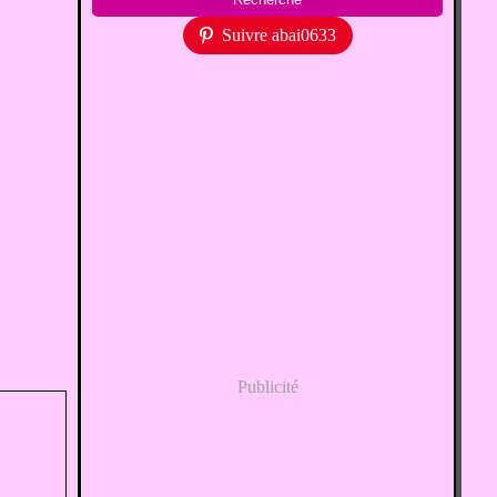
Suivre abai0633
Publicité