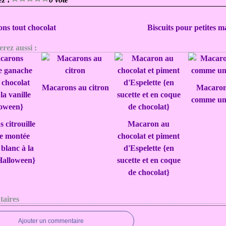
ns tout chocolat
Biscuits pour petites ma
rez aussi :
Macarons au citron
Macaron
comme un 
 citrouille
Macaron au
e montée
chocolat et piment
 blanc à la
d'Espelette {en
{Halloween}
sucette et en coque
de chocolat}
aires
Ajouter un commentaire